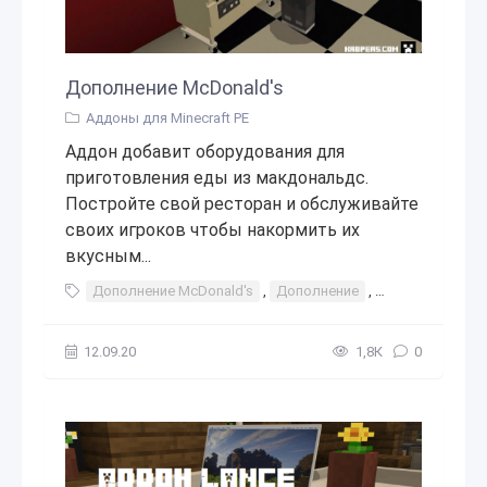
Дополнение McDonald's
Аддоны для Minecraft PE
Аддон добавит оборудования для
приготовления еды из макдональдс.
Постройте свой ресторан и обслуживайте
своих игроков чтобы накормить их
вкусным...
Дополнение McDonald's
,
Дополнение
,
макдак
,
макд
12.09.20
1,8К
0