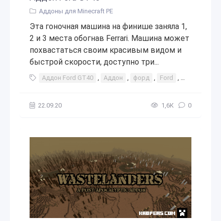
Аддоны для Minecraft PE
Эта гоночная машина на финише заняла 1,
2 и 3 места обогнав Ferrari. Машина может
похвастаться своим красивым видом и
быстрой скорости, доступно три...
Аддон Ford GT40
,
Аддон
,
форд
,
Ford
,
GT40
,
add
22.09.20
1,6К
0