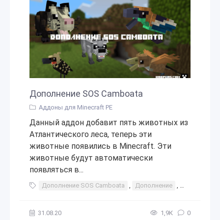
Дополнение SOS Camboata
Аддоны для Minecraft PE
Данный аддон добавит пять животных из
Атлантического леса, теперь эти
животные появились в Minecraft. Эти
животные будут автоматически
появляться в...
Дополнение SOS Camboata
,
Дополнение
,
SOS Camboa
31.08.20
1,9К
0