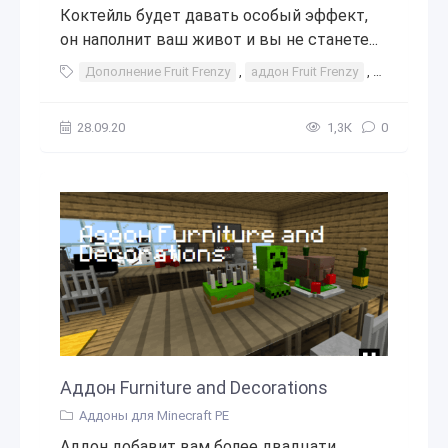
Коктейль будет давать особый эффект,
он наполнит ваш живот и вы не станете...
Дополнение Fruit Frenzy
,
аддон Fruit Frenzy
,
аддон
,
д
28.09.20
1,3К
0
Аддон Furniture and Decorations
Аддоны для Minecraft PE
Аддон добавит вам более двадцати