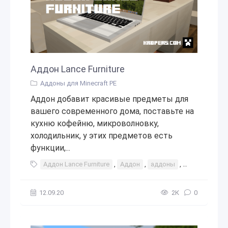
Аддон Lance Furniture
Аддоны для Minecraft PE
Аддон добавит красивые предметы для
вашего современного дома, поставьте на
кухню кофейню, микроволновку,
холодильник, у этих предметов есть
функции,...
Аддон Lance Furniture
,
Аддон
,
аддоны
,
мод
,
моды
12.09.20
2К
0