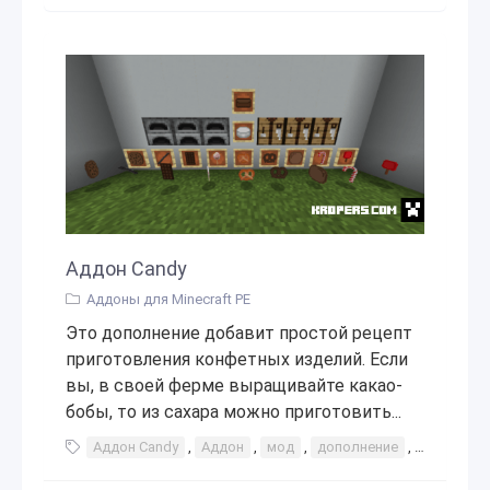
Аддон Candy
Аддоны для Minecraft PE
Это дополнение добавит простой рецепт
приготовления конфетных изделий. Если
вы, в своей ферме выращивайте какао-
бобы, то из сахара можно приготовить...
Аддон Candy
,
Аддон
,
мод
,
дополнение
,
како
,
б