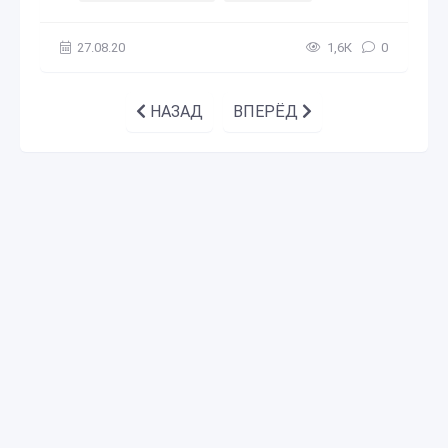
27.08.20
1,6К
0
НАЗАД
ВПЕРЁД