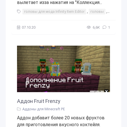
вылетает изза нажатия на "Коллекция...
головы для мода Infinity Item Editor
,
головы
,
для
,
мо
07.10.20
6,6К
1
Аддон Fruit Frenzy
Аддоны для Minecraft PE
Аддон добавит более 20 новых фруктов
для приготовления вкусного коктейля.