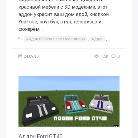
красивой мебели с 3D моделями, этот
аддон украсит ваш дом едой, кнопкой
YouTube, ноутбук, стул, телевизор и
фонарём. ...
Аддон Furniture and Decorations
,
Аддон
,
дополнение
,
24.09.20
1,5К
0
Аддон Ford GT40