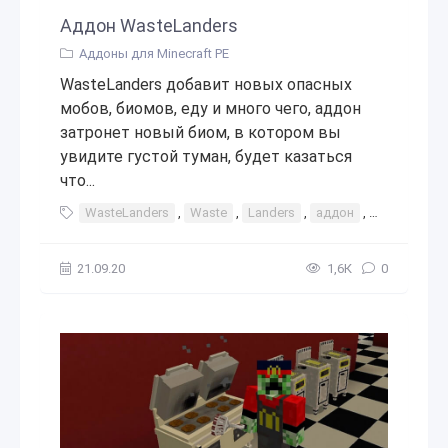
Аддон WasteLanders
Аддоны для Minecraft PE
WasteLanders добавит новых опасных
мобов, биомов, еду и много чего, аддон
затронет новый биом, в котором вы
увидите густой туман, будет казаться
что...
WasteLanders
,
Waste
,
Landers
,
аддон
,
мод
,
доп
21.09.20
1,6К
0