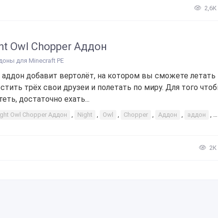
2,6К
ht Owl Chopper Аддон
доны для Minecraft PE
 аддон добавит вертолёт, на котором вы сможете летать 
стить трёх свои друзеи и полетать по миру. Для того что
теть, достаточно ехать...
ight Owl Chopper Аддон
,
Night
,
Owl
,
Chopper
,
Аддон
,
аддон
,
2К