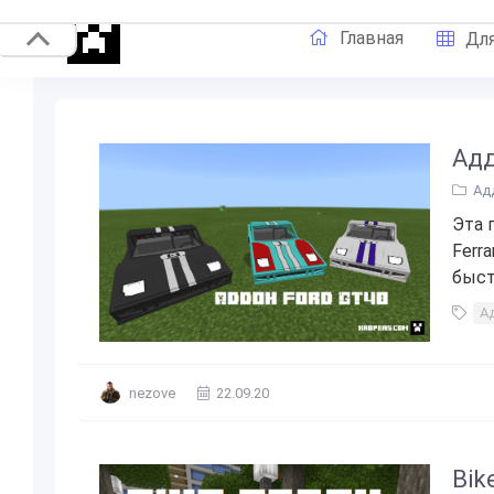
Главная
Для
Адд
Ад
Эта 
Ferr
быст
А
nezove
22.09.20
Bik