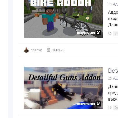
Ад
Аддо
вход
Данн
B
nezove
04.09.20
Det
Ад
Данн
пред
выжи
De