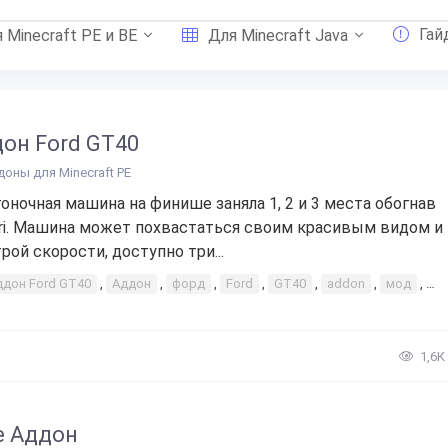
Гай
 Minecraft PE и BE
Для Minecraft Java
он Ford GT40
доны для Minecraft PE
гоночная машина на финише заняла 1, 2 и 3 места обогнав
ari. Машина может похвастаться своим красивым видом и
рой скорости, доступно три...
ддон Ford GT40
,
Аддон
,
форд
,
Ford
,
GT40
,
addon
,
мод
,
до
1,6К
e Аддон