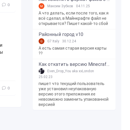
0
Максим Зубков
04.11.25
А что делать, если после того, как я
всё сделал, в Майнкрафте файл не
открывается? Пишет какой-то сбой
Районный город v10
G7 Italy
30.12.24
и
А есть самая старая версия карты
бы
??
Как откатить версию Minecraft Bedrock Edition на Windows 10?
addon
,
мод
,
моды
,
интересное
,
Вертолёт
,
самолёт
Even_Drop_You aka xxLondon
25.02.23
пишет что текущий пользователь
0
уже установил неупакованую
версию этого приложения.ее
невозможно заменить упакованной
версией