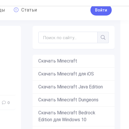
ды
Статьи
Войти
Скачать Minecraft
Скачать Minecraft для iOS
полнение
,
машина
,
авто
,
автомобиль
,
гонка
,
гонки
,
интер
Скачать Minecraft Java Edition
Скачать Minecraft Dungeons
0
Скачать Minecraft Bedrock
Edition для Windows 10