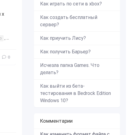
Как играть по сети в xbox?
 х
Как создать бесплатный
сервер?
Как приучить Лису?
о
,
колёса
,
дополнение
Как получить Барьер?
0
Исчезла папка Games. Что
делать?
Как выйти из бета-
тестирования в Bedrock Edition
Windows 10?
Комментарии
дон
,
мод
,
дополнение
,
интересное
,
оружие
,
Оружия
Как изменить формат файла с zip в mcworld?