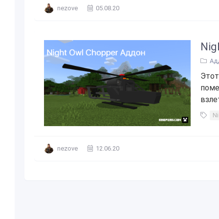
nezove
05.08.20
Nig
Ад
Этот
поме
взле
N
nezove
12.06.20