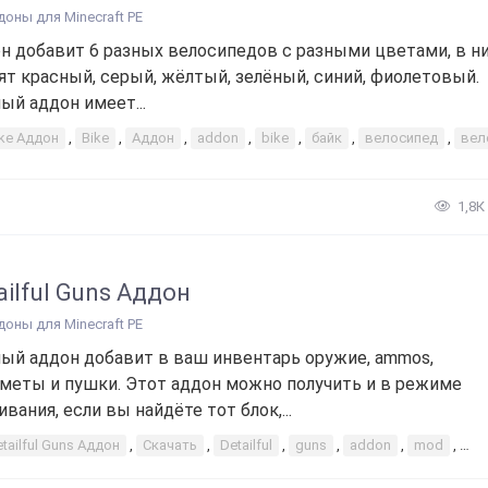
доны для Minecraft PE
н добавит 6 разных велосипедов с разными цветами, в ни
ят красный, серый, жёлтый, зелёный, синий, фиолетовый.
ый аддон имеет...
ike Аддон
,
Bike
,
Аддон
,
addon
,
bike
,
байк
,
велосипед
,
вел
1,8К
ailful Guns Аддон
доны для Minecraft PE
ый аддон добавит в ваш инвентарь оружие, ammos,
меты и пушки. Этот аддон можно получить и в режиме
вания, если вы найдёте тот блок,...
tailful Guns Аддон
,
Скачать
,
Detailful
,
guns
,
addon
,
mod
,
Ад