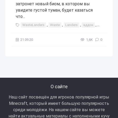
затронет новый биом, в котором вы
увидите густой туман, будет казаться
что...
WasteLanders
,
Waste
,
Landers
,
аддон
,
мод
,
доп
21.09.20
1,6К
0
О сайте
Наш сайт посвещён для игроков популярной игры
Minecraft, который имеет большую популярность
среди молодёжи. На нашем сайте вы можете
найти актуальные материалы с наполнеными кучу