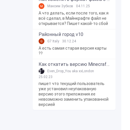
Максим Зубков
04.11.25
А что делать, если после того, как я
всё сделал, в Майнкрафте файл не
открывается? Пишет какой-то сбой
Районный город v10
G7 Italy
30.12.24
А есть самая старая версия карты
??
Как откатить версию Minecraft Bedrock Edition на Windows 10?
Even_Drop_You aka xxLondon
25.02.23
пишет что текущий пользователь
уже установил неупакованую
версию этого приложения.ее
невозможно заменить упакованной
версией