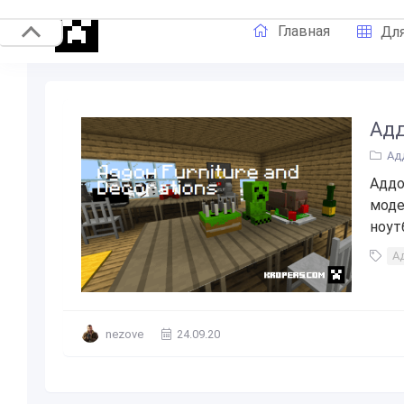
Главная
Для
Адд
Ад
Аддо
моде
ноутб
Ад
nezove
24.09.20