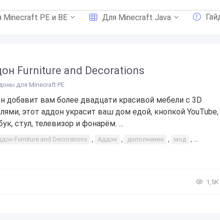
Гай
 Minecraft PE и BE
Для Minecraft Java
он Furniture and Decorations
доны для Minecraft PE
н добавит вам более двадцати красивой мебели с 3D
лями, этот аддон украсит ваш дом едой, кнопкой YouTube,
ук, стул, телевизор и фонарём. ...
дон Furniture and Decorations
,
Аддон
,
дополнение
,
мод
,
интере
1,5К