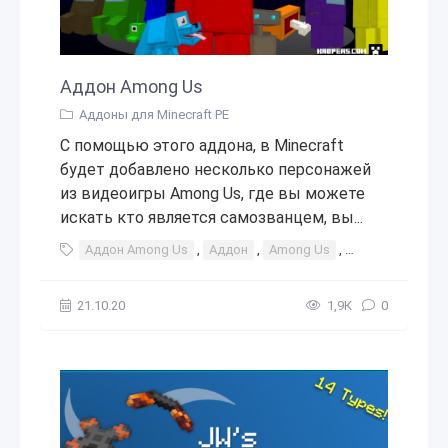
Аддон Among Us
Аддоны для Minecraft PE
С помощью этого аддона, в Minecraft
будет добавлено несколько персонажей
из видеоигры Among Us, где вы можете
искать кто является самозванцем, вы...
Аддон Among Us
,
Аддон
,
Among Us
,
Among
,
Us
,
21.10.20
1,9К
0