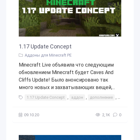
1.17 Update Concept
Аддоны для Minecraft PE
Minecraft Live объявила что следующим
обновлением Minecraft будет Caves And
Cliffs Update! Было анонсировано так
много новых и захватывающих вещей,...
1.17 Update Concept
,
аддон
,
дополнение
,
мод
,
мо
09.10.20
2,1К
0