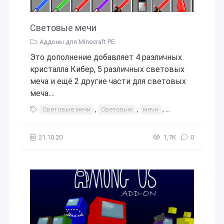
Световые мечи
Аддоны для Minecraft PE
Это дополнение добавляет 4 различных
кристалла Кибер, 5 различных световых
меча и ещё 2 другие части для световых
меча....
Световые мечи
,
Световые
,
мечи
,
световые
,
меч
21.10.20
1,7К
0