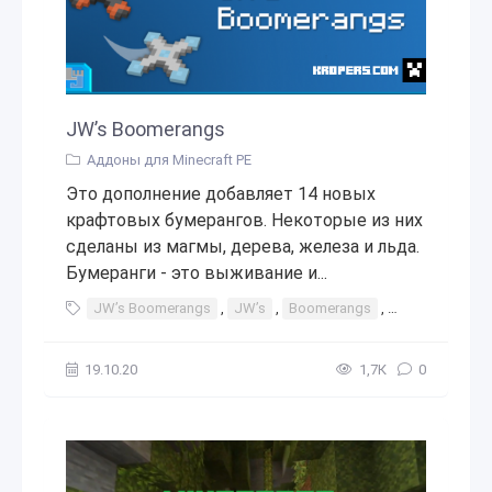
JW’s Boomerangs
Аддоны для Minecraft PE
Это дополнение добавляет 14 новых
крафтовых бумерангов. Некоторые из них
сделаны из магмы, дерева, железа и льда.
Бумеранги - это выживание и...
JW’s Boomerangs
,
JW’s
,
Boomerangs
,
бумиранг
,
б
19.10.20
1,7К
0