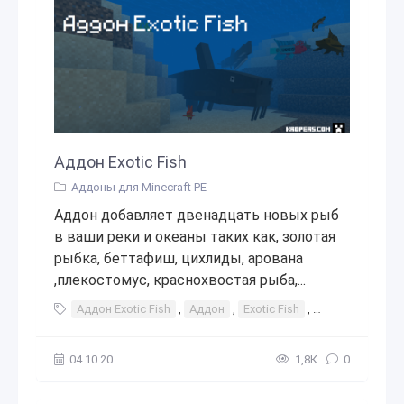
Аддон Exotic Fish
Аддоны для Minecraft PE
Аддон добавляет двенадцать новых рыб
в ваши реки и океаны таких как, золотая
рыбка, беттафиш, цихлиды, арована
,плекостомус, краснохвостая рыба,...
Аддон Exotic Fish
,
Аддон
,
Exotic Fish
,
Fish
,
Exotic
,
04.10.20
1,8К
0