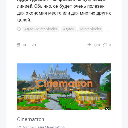
линией. Обычно, он будет очень полезен
для экономия места или для многих других
целей....
Аддон Microblocks
,
Аддон
,
Microblocks
,
дополнени
13.11.20
1,6К
0
Cinematron
Аддоны для Minecraft PE