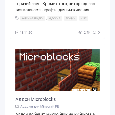
горячей лаве. Кроме этого, автор сделал
возможность крафта для выживания. ...
Адские лодки
,
Адские
,
лодки
,
kjlrf
,
лодка
,
допо
13.11.20
2,7К
0
Аддон Microblocks
Аддоны для Minecraft PE
Аддон добавит микроблок не кубиком, а