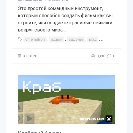
Это простой командный инструмент,
который способен создать фильм как вы
строите, или создаёте красивые пейзажи
вокруг своего мира....
Cinematron
,
аддон
,
аддоны
,
мод
,
моды
,
дополн
31.10.20
1,6К
0