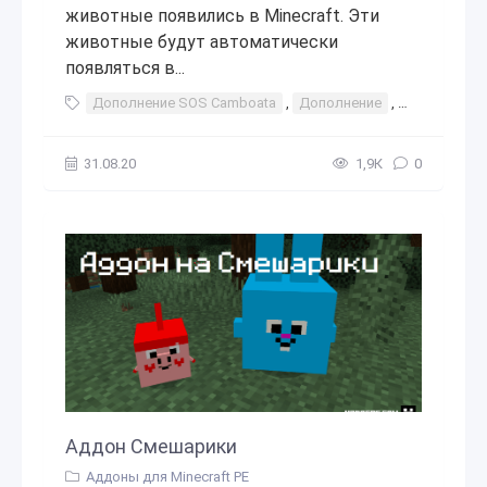
животные появились в Minecraft. Эти
животные будут автоматически
появляться в...
Дополнение SOS Camboata
,
Дополнение
,
SOS Camboa
31.08.20
1,9К
0
Аддон Смешарики
Аддоны для Minecraft PE