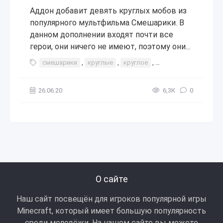
Аддон добавит девять круглых мобов из
популярного мультфильма Смешарики. В
данном дополнении входят почти все
герои, они ничего не имеют, поэтому они...
смешарики
,
круглые
,
круглое
,
существа
,
Аддон 
26.06.20
6,3К
0
О сайте
Наш сайт посвещён для игроков популярной игры
Minecraft, который имеет большую популярность
среди молодёжи. На нашем сайте вы можете