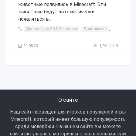
животные появились в Minecraft. Эти
животные будут автоматически
появляться в...
Дополнение SOS Camboata
,
Дополнение
,
SOS Camboa
31.08.20
1,9К
0
О сайте
Наш сайт посвещён для игроков популярной игры
Minecraft, который имеет большую популярность
среди молодёжи. На нашем сайте вы можете
найти актуальные материалы с наполнеными кучу