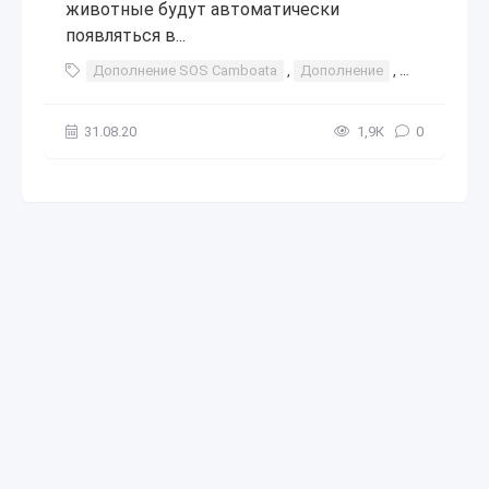
животные будут автоматически
появляться в...
Дополнение SOS Camboata
,
Дополнение
,
SOS Camboa
31.08.20
1,9К
0