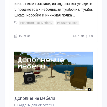
качеством графики, из аддона вы увидите
5 предметов - небольшая тумбочка, тумба,
шкаф, коробка и книжная полка....
Реалистичная мебель
,
Реалистичная
,
мебель
,
шкаф
15.09.20
1,4К
0
Дополнение мебели
Аддоны для Minecraft PE