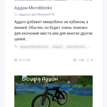
Аддон Microblocks
Аддоны для Minecraft PE
Аддон добавит микроблок не кубиком, а
линией. Обычно, он будет очень полезен
для экономия места или для многих других
целей....
Аддон Microblocks
,
Аддон
,
Microblocks
,
дополнени
13.11.20
1,6К
0