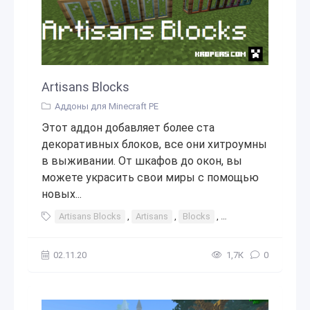
Artisans Blocks
Аддоны для Minecraft PE
Этот аддон добавляет более ста
декоративных блоков, все они хитроумны
в выживании. От шкафов до окон, вы
можете украсить свои миры с помощью
новых...
Artisans Blocks
,
Artisans
,
Blocks
,
артисанс
,
блок
,
02.11.20
1,7К
0