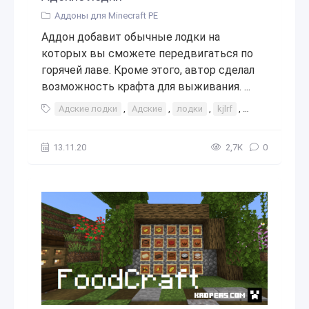
Аддоны для Minecraft PE
Аддон добавит обычные лодки на
которых вы сможете передвигаться по
горячей лаве. Кроме этого, автор сделал
возможность крафта для выживания. ...
Адские лодки
,
Адские
,
лодки
,
kjlrf
,
лодка
,
допо
13.11.20
2,7К
0