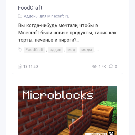
FoodCraft
Аддоны для Minecraft PE
Вы когда-нибудь мечтали, чтобы в
Minecraft были новые продукты, такие как
торты, печенье и пироги?...
FoodCraft
,
аддон
,
мод
,
моды
,
аддоны
,
интерес
13.11.20
1,4К
0