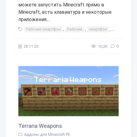
можете запустить Minecraft прямо в
Minecraft, есть клавиатура и некоторые
приложения....
Рабочий смартфон
,
Рабочий
,
смартфон
,
телефон
,
28.11.20
10,2К
0
Terraria Weapons
Аддоны для Minecraft PE