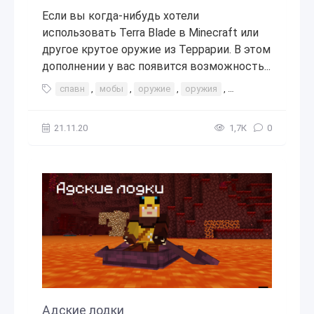
Если вы когда-нибудь хотели
использовать Terra Blade в Minecraft или
другое крутое оружие из Террарии. В этом
дополнении у вас появится возможность...
спавн
,
мобы
,
оружие
,
оружия
,
интересное
,
адд
21.11.20
1,7К
0
Адские лодки