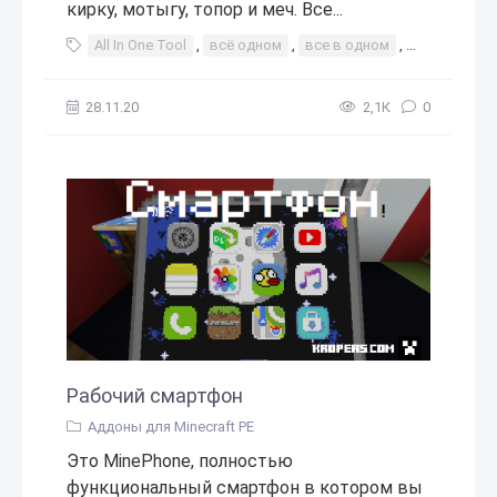
кирку, мотыгу, топор и меч. Все...
All In One Tool
,
всё одном
,
все в одном
,
инструмент
28.11.20
2,1К
0
Рабочий смартфон
Аддоны для Minecraft PE
Это MinePhone, полностью
функциональный смартфон в котором вы