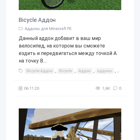
Bicycle Аддон
Аддоны для Minecraft PE
Данный аддон добавит в ваш мир
велосипед, на котором вы сможете
ездить и передвигаться между точкой А
на точку В....
Bicycle Аддон
,
Bicycle
,
Аддон
,
аддоны
,
мод
,
мо
06.11.20
1,6К
0