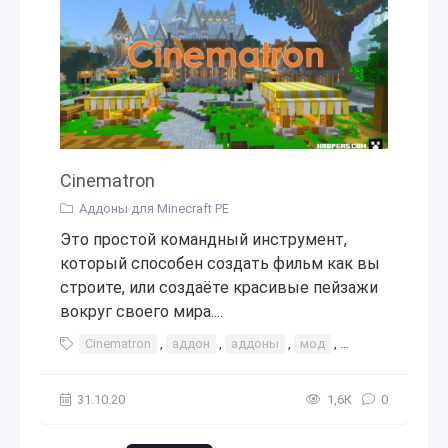
Cinematron
Аддоны для Minecraft PE
Это простой командный инструмент,
который способен создать фильм как вы
строите, или создаёте красивые пейзажи
вокруг своего мира....
Cinematron
,
аддон
,
аддоны
,
мод
,
моды
,
дополн
31.10.20
1,6К
0