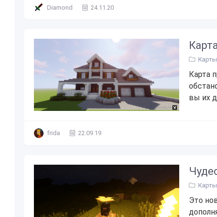
Diamond
24.11.20
Карт
Карты 
Карта п
обстан
вы их д
frida
22.09.19
Чуде
Карты 
Это нов
дополн