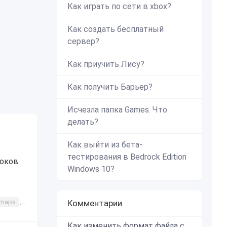
Как играть по сети в xbox?
Как создать бесплатный
сервер?
Как приучить Лису?
Как получить Барьер?
Исчезла папка Games. Что
делать?
Как выйти из бета-
тестирования в Bedrock Edition
оков.
Windows 10?
maps
,
map
,
интересная
Комментарии
,
карты
Как изменить формат файла с zip в mcworld?