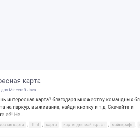
ресная карта
для Minecraft Java
ень интересная карта? благодаря множеству командных бл
та на паркур, выживание, найди кнопку и т.д. Скачайте и
е её! Не...
ресная карта
,
rfhnf
,
карта
,
карты для майнкрафт
,
майнкрафт
,