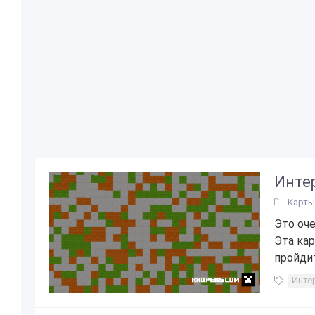
Инте
Карты 
Это оч
Эта кар
пройдит
Инте