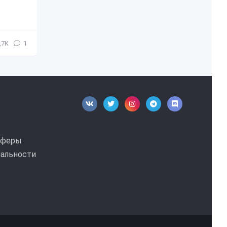
,7К
1
фферы
альности