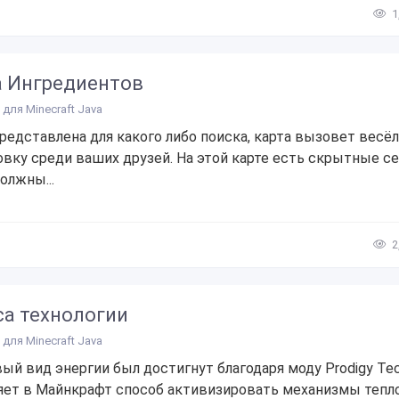
1
а Ингредиентов
для Minecraft Java
редставлена для какого либо поиска, карта вызовет весё
овку среди ваших друзей. На этой карте есть скрытные с
олжны...
2
са технологии
для Minecraft Java
ый вид энергии был достигнут благодаря моду Prodigy Tec
яет в Майнкрафт способ активизировать механизмы тепл