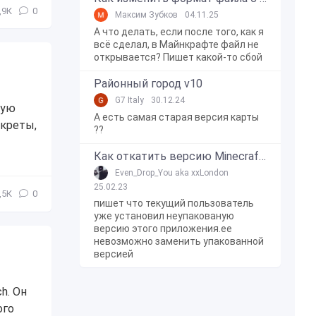
,9К
0
Максим Зубков
04.11.25
А что делать, если после того, как я
всё сделал, в Майнкрафте файл не
открывается? Пишет какой-то сбой
Районный город v10
G7 Italy
30.12.24
лую
А есть самая старая версия карты
екреты,
??
Как откатить версию Minecraft Bedrock Edition на Windows 10?
Even_Drop_You aka xxLondon
25.02.23
,5К
0
пишет что текущий пользователь
уже установил неупакованую
версию этого приложения.ее
невозможно заменить упакованной
версией
h. Он
ого