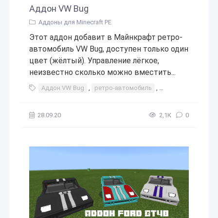
Аддон VW Bug
Аддоны для Minecraft PE
Этот аддон добавит в Майнкрафт ретро-
автомобиль VW Bug, доступен только один
цвет (жёлтый). Управление лёгкое,
неизвестно сколько можно вместить...
Аддон VW Bug
,
ретро-автомобиль
,
ретро
,
автомоб
28.09.20
2,1К
0