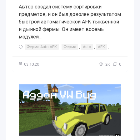
Автор создал систему сортировки
предметов, и он был доволен результатом
быстрой автоматической AFK тыквенной
и дынной фермы. Он имеет восемь
модулей...
Ферма Auto AFK
,
Ферма
,
Auto
,
AFK
,
авто
,
автом
03.10.20
2К
0