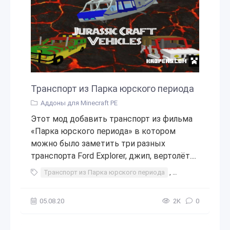
Транспорт из Парка юрского периода
Аддоны для Minecraft PE
Этот мод добавить транспорт из фильма
«Парка юрского периода» в котором
можно было заметить три разных
транспорта Ford Explorer, джип, вертолёт....
Транспорт из Парка юрского периода
,
Транспорт
,
ма
05.08.20
2К
0