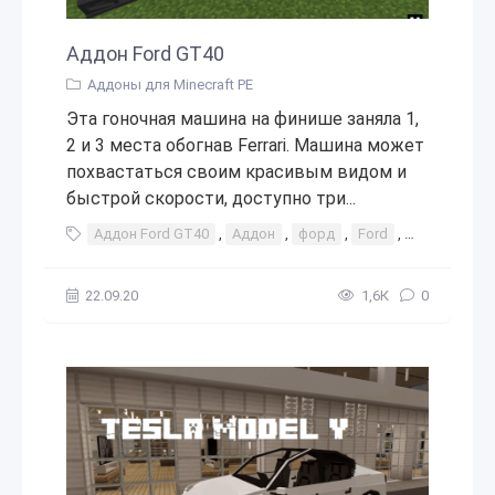
Аддон Ford GT40
Аддоны для Minecraft PE
Эта гоночная машина на финише заняла 1,
2 и 3 места обогнав Ferrari. Машина может
похвастаться своим красивым видом и
быстрой скорости, доступно три...
Аддон Ford GT40
,
Аддон
,
форд
,
Ford
,
GT40
,
add
22.09.20
1,6К
0