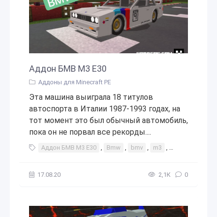
Аддон БМВ М3 E30
Аддоны для Minecraft PE
Эта машина выиграла 18 титулов
автоспорта в Италии 1987-1993 годах, на
тот момент это был обычный автомобиль,
пока он не порвал все рекорды....
Аддон БМВ М3 E30
,
Bmw
,
bmv
,
m3
,
e30
,
М3
,
е
17.08.20
2,1К
0