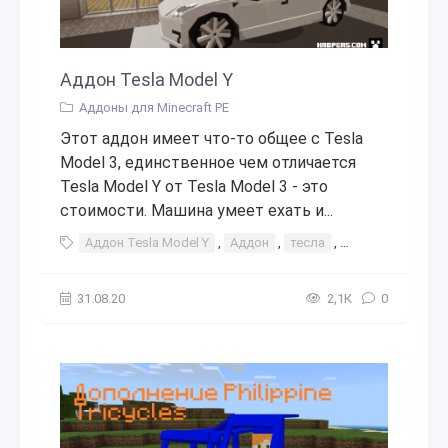
Аддон Tesla Model Y
Аддоны для Minecraft PE
Этот аддон имеет что-то общее с Tesla
Model 3, единственное чем отличается
Tesla Model Y от Tesla Model 3 - это
стоимости. Машина умеет ехать и...
Аддон Tesla Model Y
,
Аддон
,
тесла
,
модел
,
у
,
y
31.08.20
2,1К
0