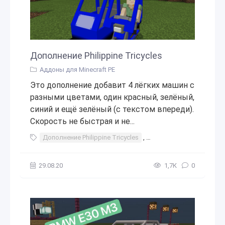
Дополнение Philippine Tricycles
Аддоны для Minecraft PE
Это дополнение добавит 4 лёгких машин с
разными цветами, один красный, зелёный,
синий и ещё зелёный (с текстом впереди).
Скорость не быстрая и не...
Дополнение Philippine Tricycles
,
Дополнение
,
Philippin
29.08.20
1,7К
0