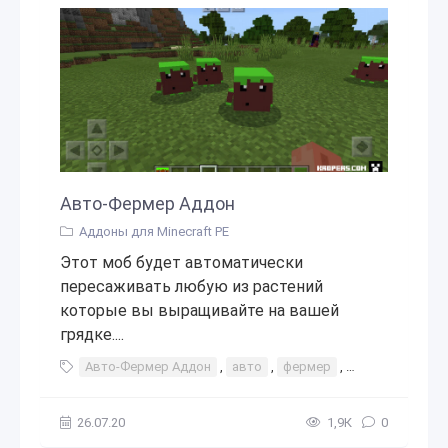
Авто-Фермер Аддон
Аддоны для Minecraft PE
Этот моб будет автоматически
пересаживать любую из растений
которые вы выращивайте на вашей
грядке....
Авто-Фермер Аддон
,
авто
,
фермер
,
ферма
,
аддо
26.07.20
1,9К
0