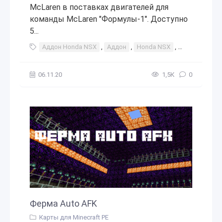
McLaren в поставках двигателей для
команды McLaren "Формулы-1". Доступно
5...
Аддон Honda NSX
,
Аддон
,
Honda NSX
,
аддоны
,
а
06.11.20
1,5К
0
Ферма Auto AFK
Карты для Minecraft PE