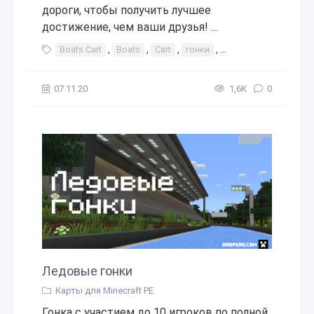
дороги, чтобы получить лучшее
достижение, чем ваши друзья! ...
Boats Cart
,
Boats
,
Cart
,
гонки
,
гонки на льду
,
лёд
07.11.20
1,6К
0
Ледовые гонки
Карты для Minecraft PE
Гонка с участием до 10 игроков по полной