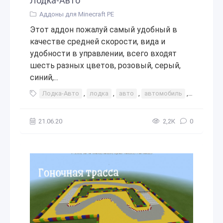
Лодка-Авто
Аддоны для Minecraft PE
Этот аддон пожалуй самый удобный в
качестве средней скорости, вида и
удобности в управлении, всего входят
шесть разных цветов, розовый, серый,
синий,...
Лодка-Авто
,
лодка
,
авто
,
автомобиль
,
машина
21.06.20
2,2К
0