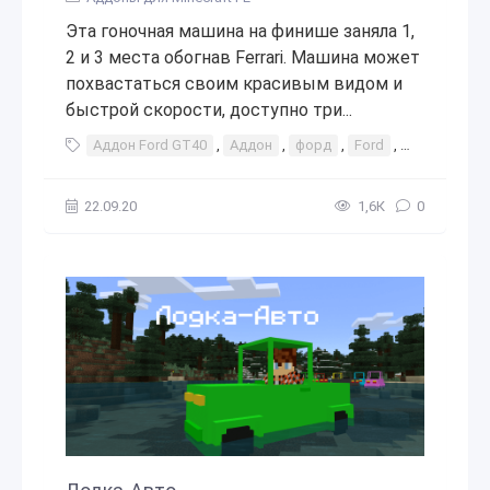
Эта гоночная машина на финише заняла 1,
2 и 3 места обогнав Ferrari. Машина может
похвастаться своим красивым видом и
быстрой скорости, доступно три...
Аддон Ford GT40
,
Аддон
,
форд
,
Ford
,
GT40
,
add
22.09.20
1,6К
0