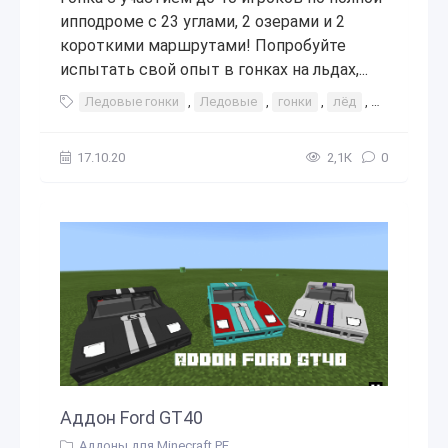
ипподроме с 23 углами, 2 озерами и 2
короткими маршрутами! Попробуйте
испытать свой опыт в гонках на льдах,...
Ледовые гонки
,
Ледовые
,
гонки
,
лёд
,
гонка
,
ин
17.10.20
2,1К
0
Аддон Ford GT40
Аддоны для Minecraft PE