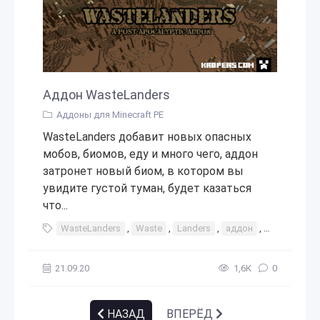
Аддон WasteLanders
Аддоны для Minecraft PE
WasteLanders добавит новых опасных
мобов, биомов, еду и много чего, аддон
затронет новый биом, в котором вы
увидите густой туман, будет казаться
что...
WasteLanders
,
Waste
,
Landers
,
аддон
,
мод
,
доп
21.09.20
1,6К
0
НАЗАД
ВПЕРЁД