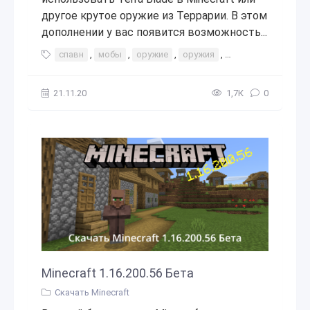
другое крутое оружие из Террарии. В этом
дополнении у вас появится возможность...
спавн
,
мобы
,
оружие
,
оружия
,
интересное
,
адд
21.11.20
1,7К
0
Minecraft 1.16.200.56 Бета
Скачать Minecraft