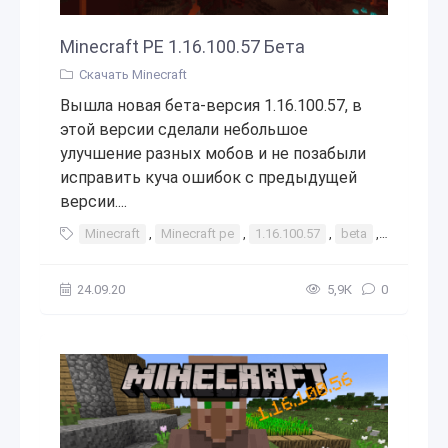
Minecraft PE 1.16.100.57 Бета
Скачать Minecraft
Вышла новая бета-версия 1.16.100.57, в
этой версии сделали небольшое
улучшение разных мобов и не позабыли
исправить куча ошибок с предыдущей
версии....
Minecraft
,
Minecraft pe
,
1.16.100.57
,
beta
,
бета
,
с
24.09.20
5,9К
0