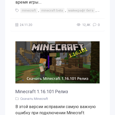
время игры....
minecraft
,
minecraft beta
,
майнкрафт бета
,
бета
,
а
24.11.20
12,4К
0
Minecraft 1.16.101 Релиз
Скачать Minecraft
В этой версии исправили самую важную
ошибку при подключении Minecraft