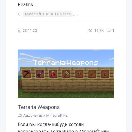
Realms....
Minecraft 1.16.101 Release
,
Minecraft 1.16.101 релиз
,
ма
23.11.20
12,7К
1
Terraria Weapons
Аддоны для Minecraft PE
Если вы когда-нибудь хотели
использовать Terra Blade в Minecraft или