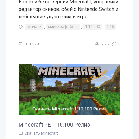
В новой бета-версии Minecraft, исправили
редактор скинов, сбой с Nintendo Switch и
небольшие улучшения в игре....
скачать
,
майнкрафт бета
,
1.16.200
,
1.16
,
1.16.200.5
18.11.20
7,2К
0
Minecraft PE 1.16.100 Релиз
Скачать Minecraft