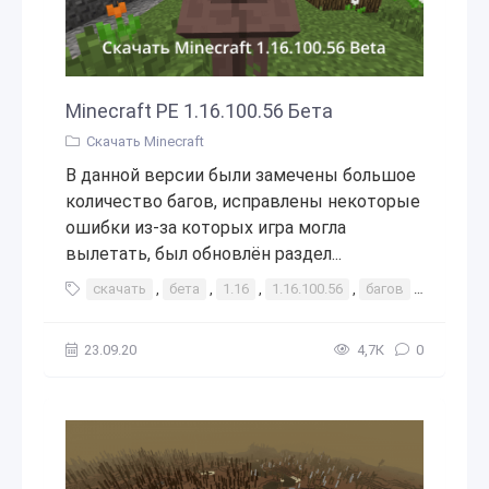
Minecraft PE 1.16.100.56 Бета
Скачать Minecraft
В данной версии были замечены большое
количество багов, исправлены некоторые
ошибки из-за которых игра могла
вылетать, был обновлён раздел...
скачать
,
бета
,
1.16
,
1.16.100.56
,
багов
,
баги
,
о
23.09.20
4,7К
0