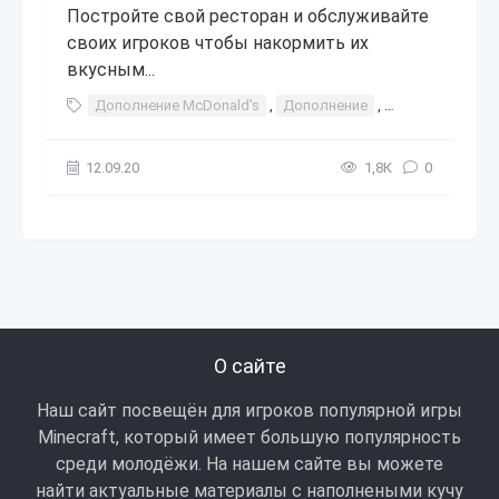
Постройте свой ресторан и обслуживайте
своих игроков чтобы накормить их
вкусным...
Дополнение McDonald's
,
Дополнение
,
макдак
,
макд
12.09.20
1,8К
0
О сайте
Наш сайт посвещён для игроков популярной игры
Minecraft, который имеет большую популярность
среди молодёжи. На нашем сайте вы можете
найти актуальные материалы с наполнеными кучу