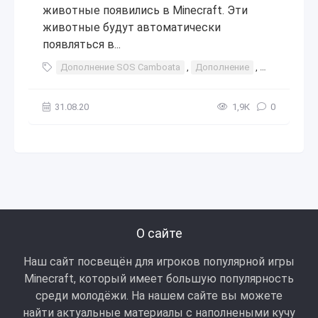
животные появились в Minecraft. Эти
животные будут автоматически
появляться в...
Дополнение SOS Camboata
,
Дополнение
,
SOS Camboa
31.08.20
1,9К
0
О сайте
Наш сайт посвещён для игроков популярной игры
Minecraft, который имеет большую популярность
среди молодёжи. На нашем сайте вы можете
найти актуальные материалы с наполнеными кучу