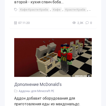
второй - кухня спанч боба....
Кафе Красти Краба
,
Кафе
,
Красти Краба
,
Красти
,
07.11.20
2,3К
0
Дополнение McDonald's
Аддоны для Minecraft PE
Аддон добавит оборудования для
приготовления еды из макдональдс.