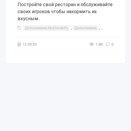
Постройте свой ресторан и обслуживайте
своих игроков чтобы накормить их
вкусным...
Дополнение McDonald's
,
Дополнение
,
макдак
,
макд
12.09.20
1,8К
0