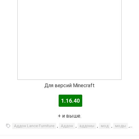
Для версий Minecraft
1.16.40
+ и выше.
Аддон Lance Furniture
,
Аддон
,
аддоны
,
мод
,
моды
,
lan