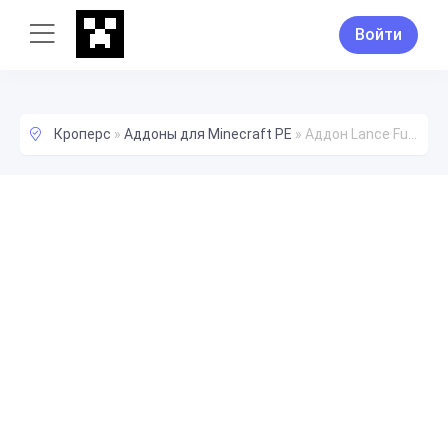
Войти
Кроперс
»
Аддоны для Minecraft PE
»
Аддон Lance Furniture