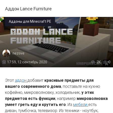
Аддон Lance Furniture
Аддоны для Minecraft PE
nezove
17:59, 12 сентябрь 2020
2К
0
Этот
аддон
добавит
красивые предметы для
вашего современного дома
, поставьте на кухню
кофейню, микроволновку, холодильник,
у этих
предметов есть функции
, например
микроволновка
умеет греть еду и крутить его
. Из
мебели
есть
диван, тумбочка, телевизор. Из техники - ноутбук,