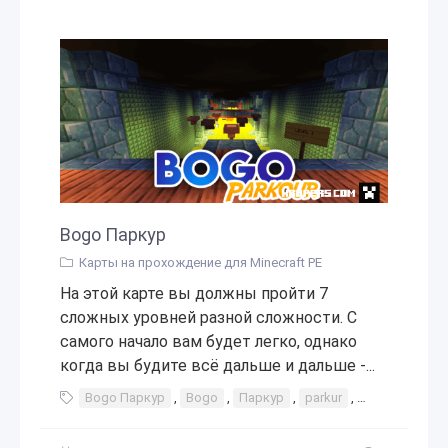
Bogo Паркур
Карты на прохождение для Minecraft PE
На этой карте вы должны пройти 7
сложных уровней разной сложности. С
самого начало вам будет легко, однако
когда вы будите всё дальше и дальше -...
Bogo Паркур
,
Bogo
,
Паркур
,
parkur
,
паркур
,
ин