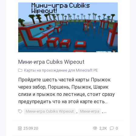
Мини-игра Cubiks Wipeout
Карты на прохождение для Minecraft PE
Пройдите шесть частей карты Прыжок
через забор, Поршень, Прыжок, Шарик
слизи и прыжок по лестнице, стоит сразу
предупредить что на этой карте есть...
Мини-игра Cubiks Wipeout
,
Мини-игра
,
мини-игр
,
мин
25.09.20
2,2К
0