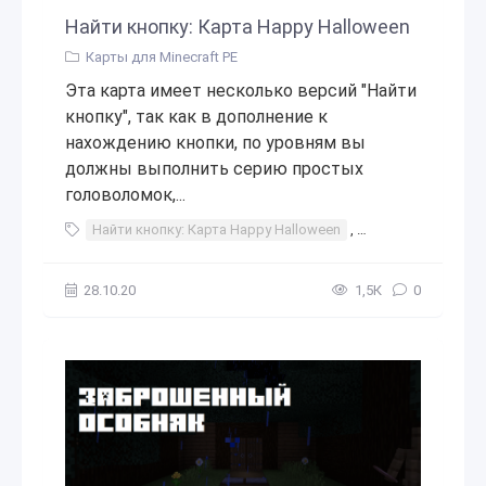
Найти кнопку: Карта Happy Halloween
Карты для Minecraft PE
Эта карта имеет несколько версий "Найти
кнопку", так как в дополнение к
нахождению кнопки, по уровням вы
должны выполнить серию простых
головоломок,...
Найти кнопку: Карта Happy Halloween
,
Найти
,
кнопку
28.10.20
1,5К
0