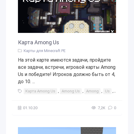
Карта Among Us
Карты для Minecraft PE
На этой карте имеются задачи, пройдите
все задачи, встречи, игровой карты Among
Us и победите! Игроков должно быть от 4,
до 10. ...
Карта Among Us
,
Among Us
,
Among
,
Us
,
амонг
,
01.10.20
7,2К
0