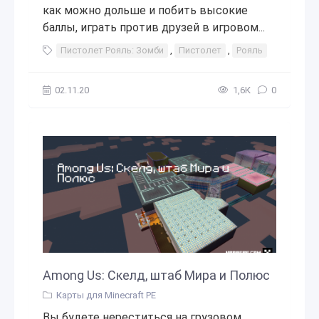
как можно дольше и побить высокие
баллы, играть против друзей в игровом...
Пистолет Рояль: Зомби
,
Пистолет
,
Рояль
,
Зомби
,
02.11.20
1,6К
0
Among Us: Скелд, штаб Мира и Полюс
Карты для Minecraft PE
Вы будете нереститься на грузовом