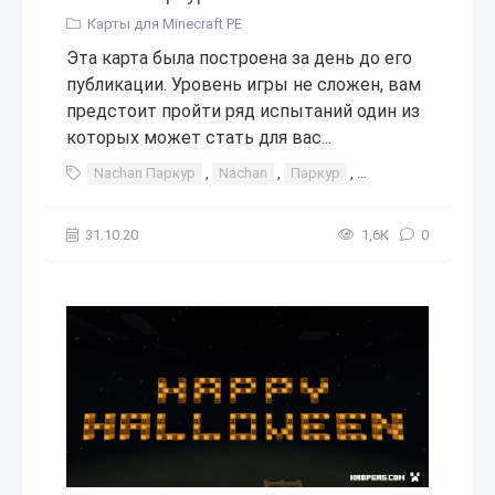
Карты для Minecraft PE
Эта карта была построена за день до его
публикации. Уровень игры не сложен, вам
предстоит пройти ряд испытаний один из
которых может стать для вас...
Nachan Паркур
,
Nachan
,
Паркур
,
паркур карта
,
ка
31.10.20
1,6К
0