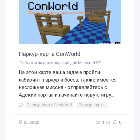
Паркур-карта ConWorld
Карты на прохождение для Minecraft PE
На этой карте ваша задача пройти
лабиринт, паркур и босса, также имеется
несложная миссия - отправляйтесь с
Адский портал и начинайте новую игру...
Паркур-карта ConWorld
,
Паркур-карта
,
паркур
,
карт
25.09.20
1,7К
0