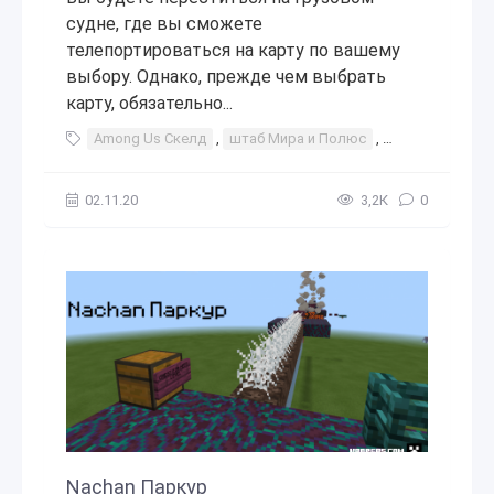
судне, где вы сможете
телепортироваться на карту по вашему
выбору. Однако, прежде чем выбрать
карту, обязательно...
Among Us Скелд
,
штаб Мира и Полюс
,
Among Us
,
С
02.11.20
3,2К
0
Nachan Паркур