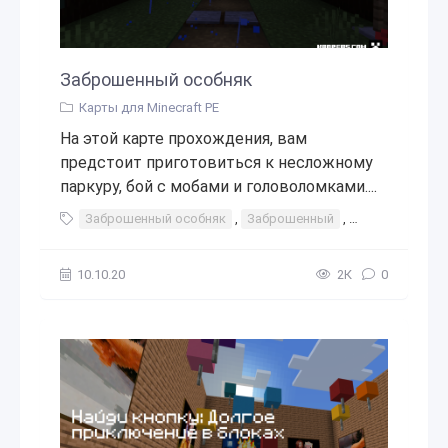
Заброшенный особняк
Карты для Minecraft PE
На этой карте прохождения, вам
предстоит приготовиться к несложному
паркуру, бой с мобами и головоломками....
Заброшенный особняк
,
Заброшенный
,
особняк
,
до
10.10.20
2К
0