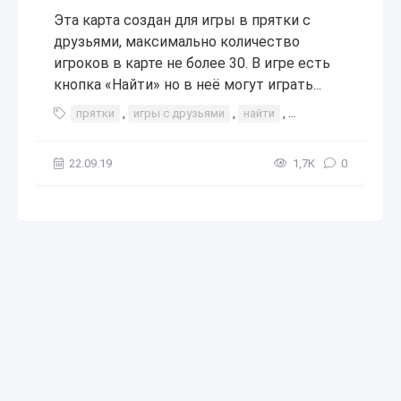
Эта карта создан для игры в прятки с
друзьями, максимально количество
игроков в карте не более 30. В игре есть
кнопка «Найти» но в неё могут играть...
прятки
,
игры с друзьями
,
найти
,
прохождение
,
ин
22.09.19
1,7К
0