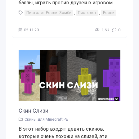
баллы, играть против друзей в игровом...
Пистолет Рояль: Зомби
,
Пистолет
,
Рояль
,
Зомби
,
02.11.20
1,6К
0
Скин Слизи
Скины для Minecraft PE
В этот набор входят девять скинов,
которые очень похожи на слизей, эти