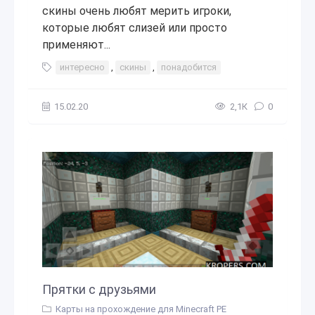
скины очень любят мерить игроки,
которые любят слизей или просто
применяют...
интересно
,
скины
,
понадобится
15.02.20
2,1К
0
Прятки с друзьями
Карты на прохождение для Minecraft PE