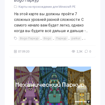
Bogo Паркур
Карты на прохождение для Minecraft PE
На этой карте вы должны пройти 7
сложных уровней разной сложности. С
самого начало вам будет легко, однако
когда вы будите всё дальше и дальше -...
Bogo Паркур
,
Bogo
,
Паркур
,
parkur
,
паркур
,
ин
07.09.20
2,3К
0