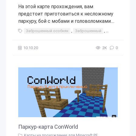
На этой карте прохождения, вам
предстоит приготовиться к несложному
паркуру, бой с мобами и головоломками....
Заброшенный особняк
,
Заброшенный
,
особняк
,
до
10.10.20
2К
0
Паркур-карта ConWorld
Карты на прохождение для Minecraft PE