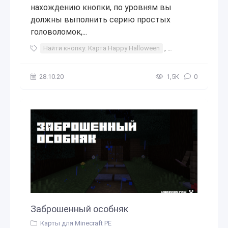
нахождению кнопки, по уровням вы
должны выполнить серию простых
головоломок,...
Найти кнопку: Карта Happy Halloween
,
Найти
,
кнопку
28.10.20
1,5К
0
Заброшенный особняк
Карты для Minecraft PE