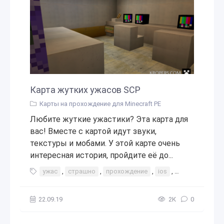
Карта жутких ужасов SCP
Карты на прохождение для Minecraft PE
Любите жуткие ужастики? Эта карта для
вас! Вместе с картой идут звуки,
текстуры и мобами. У этой карте очень
интересная история, пройдите её до...
ужас
,
страшно
,
прохождение
,
ios
,
android
,
жут
22.09.19
2К
0