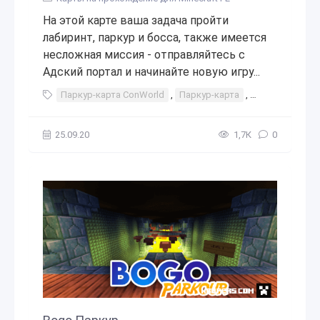
На этой карте ваша задача пройти
лабиринт, паркур и босса, также имеется
несложная миссия - отправляйтесь с
Адский портал и начинайте новую игру...
Паркур-карта ConWorld
,
Паркур-карта
,
паркур
,
карт
25.09.20
1,7К
0