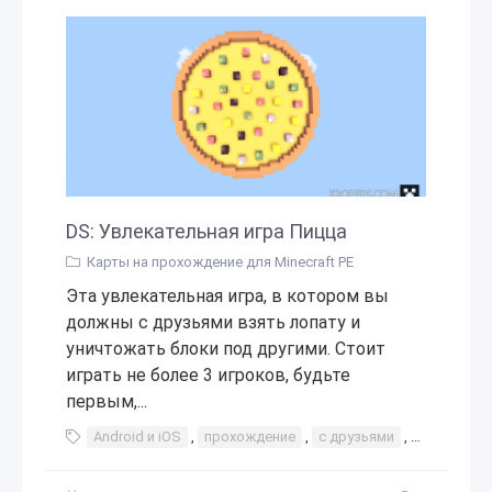
DS: Увлекательная игра Пицца
Карты на прохождение для Minecraft PE
Эта увлекательная игра, в котором вы
должны с друзьями взять лопату и
уничтожать блоки под другими. Стоит
играть не более 3 игроков, будьте
первым,...
Android и iOS
,
прохождение
,
с друзьями
,
игры с дру