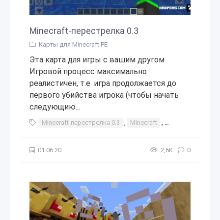
Minecraft-перестрелка 0.3
Карты для Minecraft PE
Эта карта для игры с вашим другом.
Игровой процесс максимально
реалистичен, т.е. игра продолжается до
первого убийства игрока (чтобы начать
следующию...
Minecraft-перестрелка 0.3
,
Minecraft
,
перестрелка
,
01.06.20
2,6К
0