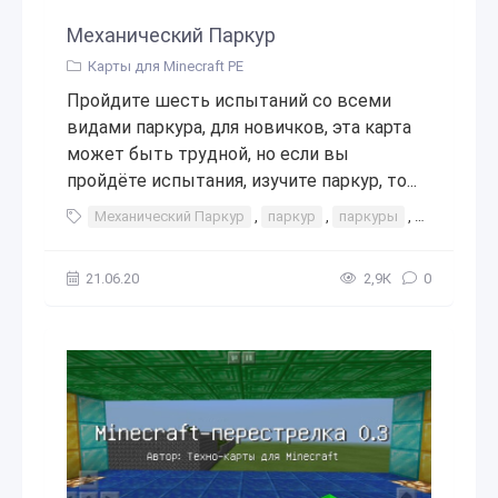
Механический Паркур
Карты для Minecraft PE
Пройдите шесть испытаний со всеми
видами паркура, для новичков, эта карта
может быть трудной, но если вы
пройдёте испытания, изучите паркур, то...
Механический Паркур
,
паркур
,
паркуры
,
интересно
21.06.20
2,9К
0