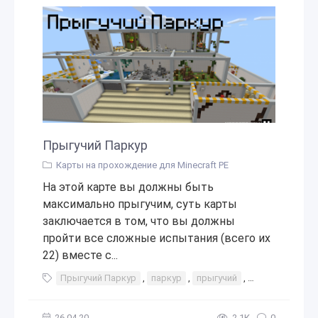
Прыгучий Паркур
Карты на прохождение для Minecraft PE
На этой карте вы должны быть
максимально прыгучим, суть карты
заключается в том, что вы должны
пройти все сложные испытания (всего их
22) вместе с...
Прыгучий Паркур
,
паркур
,
прыгучий
,
прыгать
,
ин
26.04.20
2,1К
0