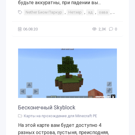
будьте аккуратны, при падении вы...
Nether Биом Паркур
,
Нетхер
,
ад
,
оава
,
прохожден
06.08.20
2,3К
0
Бесконечный Skyblock
Карты на прохождение для Minecraft PE
На этой карте вам будет доступно 4
разных острова, пустыня, преисподняя,