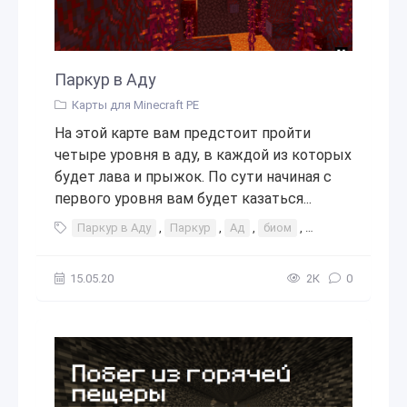
Паркур в Аду
Карты для Minecraft PE
На этой карте вам предстоит пройти
четыре уровня в аду, в каждой из которых
будет лава и прыжок. По сути начиная с
первого уровня вам будет казаться...
Паркур в Аду
,
Паркур
,
Ад
,
биом
,
биум
,
интерес
15.05.20
2К
0