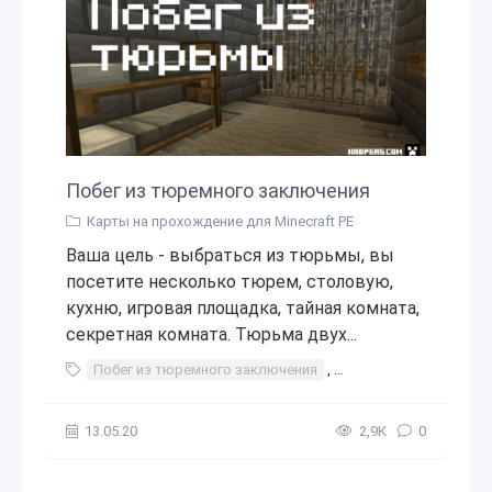
Побег из тюремного заключения
Карты на прохождение для Minecraft PE
Ваша цель - выбраться из тюрьмы, вы
посетите несколько тюрем, столовую,
кухню, игровая площадка, тайная комната,
секретная комната. Тюрьма двух...
Побег из тюремного заключения
,
побег из тюрьмы
,
п
13.05.20
2,9К
0