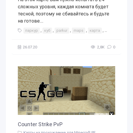
сложных уровня, каждая комната будет
тесной, поэтому не сбивайтесь и будьте
на готове....
паркур
,
куб
,
parkur
,
maps
,
карта
,
игры с друзья
26.07.20
2,8К
0
Counter Strike PvP
Карты на прохождение для Minecraft PE