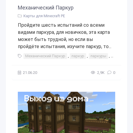
Механический Паркур
Карты для Minecraft PE
Пройдите шесть испытаний со всеми
видами паркура, для новичков, эта карта
может быть трудной, но если вы
пройдёте испытания, изучите паркур, то...
Механический Паркур
,
паркур
,
паркуры
,
интересно
21.06.20
2,9К
0