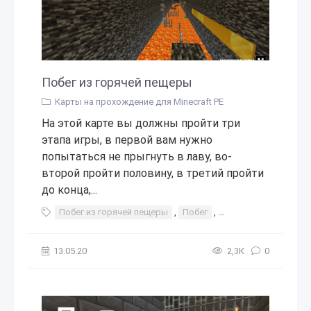
Побег из горячей пещеры
Карты на прохождение для Minecraft PE
На этой карте вы должны пройти три
этапа игры, в первой вам нужно
попытаться не прыгнуть в лаву, во-
второй пройти половину, в третий пройти
до конца,...
Побег из горячей пещеры
,
Побег
,
прохождения
,
инт
13.05.20
2,3К
0