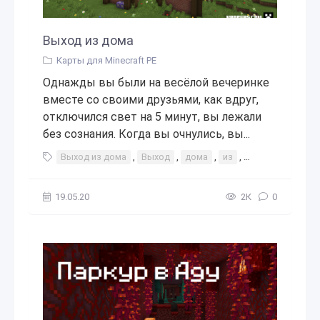
Выход из дома
Карты для Minecraft PE
Однажды вы были на весёлой вечеринке
вместе со своими друзьями, как вдруг,
отключился свет на 5 минут, вы лежали
без сознания. Когда вы очнулись, вы...
Выход из дома
,
Выход
,
дома
,
из
,
дом
,
квартир
19.05.20
2К
0