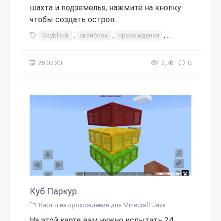
шахта и подземелья, нажмите на кнопку
чтобы создать остров....
Skyblock
,
скайблок
,
прохождения
,
бесконечный
,
26.07.20
2,7К
0
Куб Паркур
Карты на прохождение для Minecraft Java
На этой карте вам нужно испытать 24