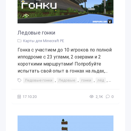
Ледовые гонки
Карты для Minecraft PE
Гонка с участием до 10 игроков по полной
ипподроме с 23 углами, 2 озерами и 2
короткими маршрутами! Попробуйте
испытать свой опыт в гонках на льдах,...
Ледовые гонки
,
Ледовые
,
гонки
,
лёд
,
гонка
,
ин
17.10.20
2,1К
0