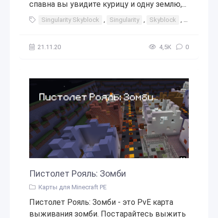
спавна вы увидите курицу и одну землю,...
Singularity Skyblock
,
Singularity
,
Skyblock
,
скайблок
21.11.20
4,5К
0
Пистолет Рояль: Зомби
Карты для Minecraft PE
Пистолет Рояль: Зомби - это PvE карта
выживания зомби. Постарайтесь выжить