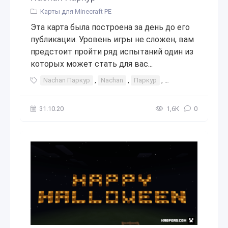
Карты для Minecraft PE
Эта карта была построена за день до его
публикации. Уровень игры не сложен, вам
предстоит пройти ряд испытаний один из
которых может стать для вас...
Nachan Паркур
,
Nachan
,
Паркур
,
паркур карта
,
ка
31.10.20
1,6К
0