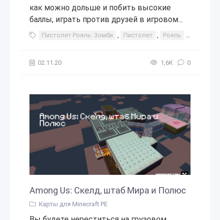
как можно дольше и побить высокие
баллы, играть против друзей в игровом...
Пистолет Рояль: Зомби
,
Пистолет
,
Рояль
,
Зомби
,
02.11.20
1,6К
0
Among Us: Скелд, штаб Мира и Полюс
Карты для Minecraft PE
Вы будете нереститься на грузовом