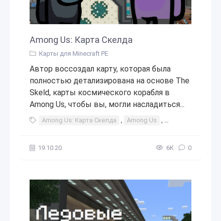
Among Us: Карта Скелда
Карты для Minecraft PE
Автор воссоздал карту, которая была
полностью детализирована на основе The
Skeld, карты космического корабля в
Among Us, чтобы вы, могли насладиться...
Among Us: Карта Скелда
,
Among Us
,
Карта Скелда
,
19.10.20
6К
0