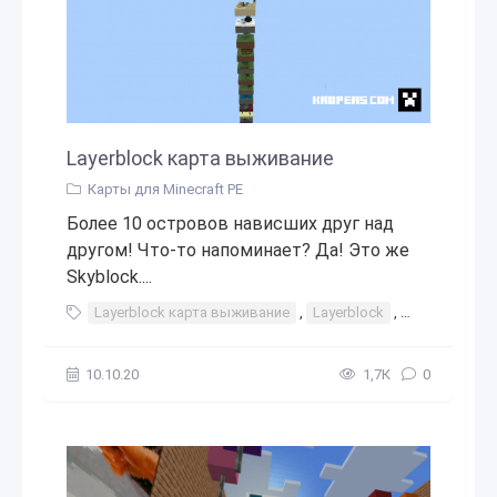
Layerblock карта выживание
Карты для Minecraft PE
Более 10 островов нависших друг над
другом! Что-то напоминает? Да! Это же
Skyblock....
Layerblock карта выживание
,
Layerblock
,
карта
,
выж
10.10.20
1,7К
0