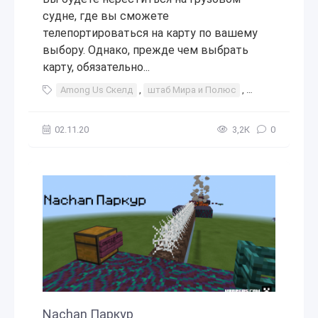
судне, где вы сможете
телепортироваться на карту по вашему
выбору. Однако, прежде чем выбрать
карту, обязательно...
Among Us Скелд
,
штаб Мира и Полюс
,
Among Us
,
С
02.11.20
3,2К
0
Nachan Паркур