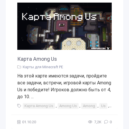
Карта Among Us
Карты для Minecraft PE
На этой карте имеются задачи, пройдите
все задачи, встречи, игровой карты Among
Us и победите! Игроков должно быть от 4,
до 10. ...
Карта Among Us
,
Among Us
,
Among
,
Us
,
амонг
,
01.10.20
7,2К
0