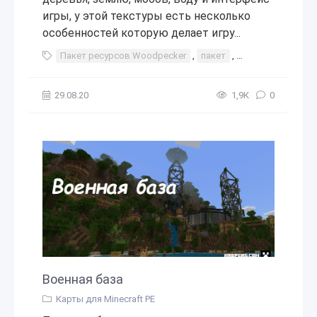
игры, у этой текстуры есть несколько
особенностей которую делает игру...
Пакет ресурсов Woodpecker
,
пакет
,
ресурс
,
ресур
29.08.20
1,9К
0
Военная база
Карты для Minecraft PE