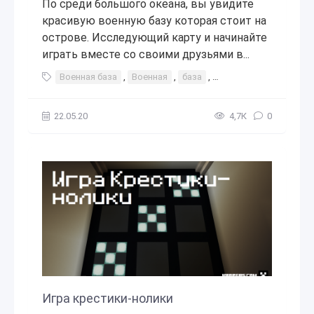
По среди большого океана, вы увидите
красивую военную базу которая стоит на
острове. Исследующий карту и начинайте
играть вместе со своими друзьями в...
Военная база
,
Военная
,
база
,
интересное
,
игры с
22.05.20
4,7К
0
Игра крестики-нолики