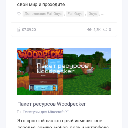
свой мир и проходите....
Дополнение Fall Guys
,
Fall Guys
,
Guys
,
Fall
,
игра
,
07.09.20
2,2К
0
Пакет ресурсов Woodpecker
Текстуры для Minecraft PE
Это простой пак который изменит все
деревья, землю, мобов, воду и интерфейс