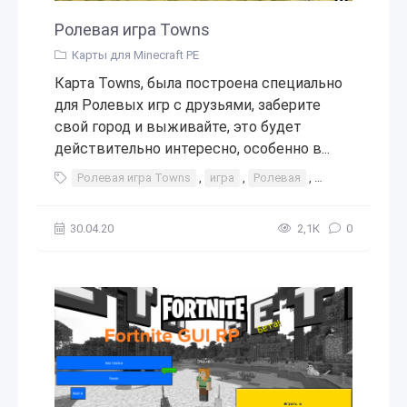
Ролевая игра Towns
Карты для Minecraft PE
Карта Towns, была построена специально
для Ролевых игр с друзьями, заберите
свой город и выживайте, это будет
действительно интересно, особенно в...
Ролевая игра Towns
,
игра
,
Ролевая
,
Towns
,
играт
30.04.20
2,1К
0