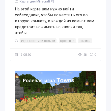
Карты для Minecraft PE
На этой карте вам нужно найти
собеседника, чтобы поместить его во
вторую комнату, в каждой из комнат вам
предстоит нажимать на кнопки так,
чтобы...
Игра крестики-нолики
,
крестики
,
нолики
,
игра
,
иг
13.05.20
2К
0