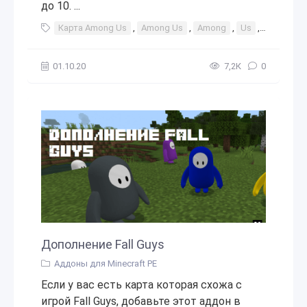
до 10. ...
Карта Among Us
,
Among Us
,
Among
,
Us
,
амонг
,
01.10.20
7,2К
0
Дополнение Fall Guys
Аддоны для Minecraft PE
Если у вас есть карта которая схожа с
игрой Fall Guys, добавьте этот аддон в