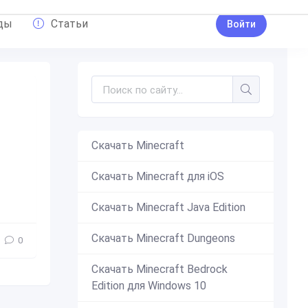
ды
Статьи
Войти
Скачать Minecraft
Скачать Minecraft для iOS
s Wipeout
,
Wipeout
,
Cubiks
,
интересное
,
прохождения
,
игры с
Скачать Minecraft Java Edition
Скачать Minecraft Dungeons
0
Скачать Minecraft Bedrock
Edition для Windows 10