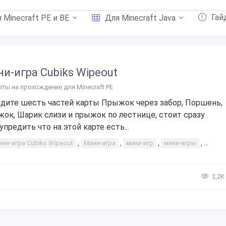
Гай
 Minecraft PE и BE
Для Minecraft Java
и-игра Cubiks Wipeout
рты на прохождение для Minecraft PE
дите шесть частей карты Прыжок через забор, Поршень,
ок, Шарик слизи и прыжок по лестнице, стоит сразу
упредить что на этой карте есть...
ини-игра Cubiks Wipeout
,
Мини-игра
,
мини-игр
,
мини-игры
,
Cubik
2,2К