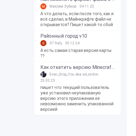
Максим Зубков
04.11.25
А что делать, если после того, как я
всё сделал, в Майнкрафте файл не
открывается? Пишет какой-то сбой
Районный город v10
G7 Italy
30.12.24
А есть самая старая версия карты
??
Как откатить версию Minecraft Bedrock Edition на Windows 10?
Even_Drop_You aka xxLondon
25.02.23
пишет что текущий пользователь
уже установил неупакованую
версию этого приложения.ее
невозможно заменить упакованной
версией