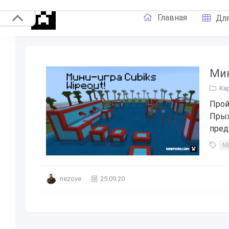
Главная
Для
Мин
Ка
Прой
Прыж
пред
М
nezove
25.09.20