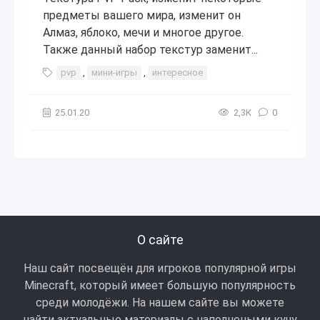
предметы вашего мира, изменит он
Алмаз, яблоко, мечи и многое другое.
Также данный набор текстур заменит...
pvp
,
мини-игры
,
интересное
25.01.20
2,3К
0
О сайте
Наш сайт посвещён для игроков популярной игры
Minecraft, который имеет большую популярность
среди молодёжи. На нашем сайте вы можете
найти актуальные материалы с наполнеными кучу