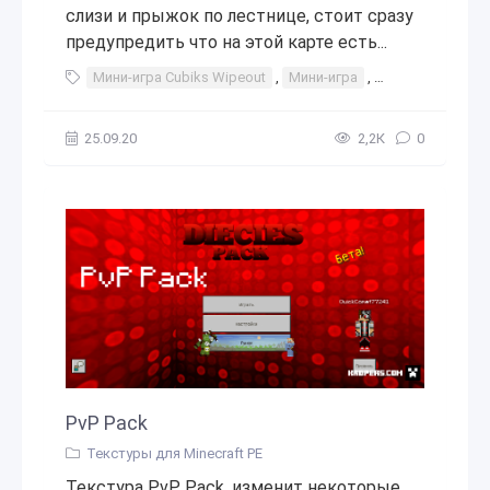
слизи и прыжок по лестнице, стоит сразу
предупредить что на этой карте есть...
Мини-игра Cubiks Wipeout
,
Мини-игра
,
мини-игр
,
мин
25.09.20
2,2К
0
PvP Pack
Текстуры для Minecraft PE
Текстура PvP Pack, изменит некоторые