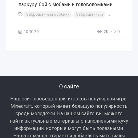
паркуру, бой с мобами и головоломками....
Заброшенный особняк
,
Заброшенный
,
особняк
,
до
10.10.20
2К
0
О сайте
Наш сайт посвещён для игроков популярной игры
Minecraft, который имеет большую популярность
среди молодёжи. На нашем сайте вы можете
найти актуальные материалы с наполнеными кучу
информации, которые могут быть полезными.
Наша команда старается добавлять материалы