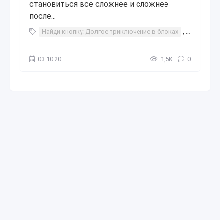
становиться все сложнее и сложнее
после...
Найди кнопку: Долгое приключение в блоках
,
найди кно
03.10.20
1,5К
0