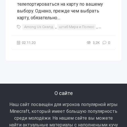
телепортироваться на карту по вашему
выбору. Однако, прежде чем выбрать
карту, обязательно...
Among Us Скелд
,
штаб Мира и Полюс
,
Among Us
,
С
02.11.20
3,2К
0
О сайте
Наш сайт посвещён для игроков популярной игры
Minecraft, который имеет большую популярность
среди молодёжи. На нашем сайте вы можете
найти актуальные материалы с наполнеными кучу