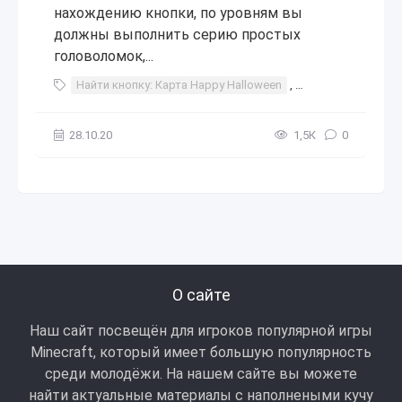
нахождению кнопки, по уровням вы
должны выполнить серию простых
головоломок,...
Найти кнопку: Карта Happy Halloween
,
Найти
,
кнопку
28.10.20
1,5К
0
О сайте
Наш сайт посвещён для игроков популярной игры
Minecraft, который имеет большую популярность
среди молодёжи. На нашем сайте вы можете
найти актуальные материалы с наполнеными кучу