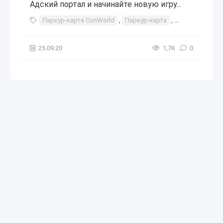
Адский портал и начинайте новую игру...
Паркур-карта ConWorld
,
Паркур-карта
,
паркур
,
карт
25.09.20
1,7К
0