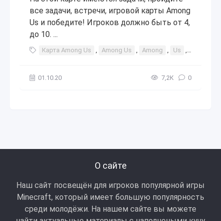
все задачи, встречи, игровой карты Among
Us и победите! Игроков должно быть от 4,
до 10. ...
Карта Among Us
,
Among Us
,
Among
,
Us
,
амонг
,
01.10.20
7,2К
0
О сайте
Наш сайт посвещён для игроков популярной игры
Minecraft, который имеет большую популярность
среди молодёжи. На нашем сайте вы можете
найти актуальные материалы с наполнеными кучу