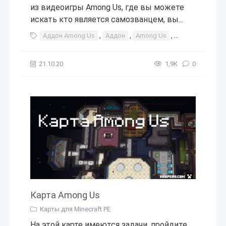
из видеоигры Among Us, где вы можете
искать кто является самозванцем, вы...
Аддон Among Us
,
Аддон
,
Among Us
,
Among
,
Us
,
21.10.20
1,9К
0
Карта Among Us
Карты для Minecraft PE
На этой карте имеются задачи, пройдите