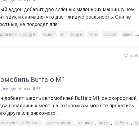
ый аддон добавит две зелёных маленьких машин, в нём
ят звук и анимация что даёт живую реальность. Они не
остные, не подходят для...
дон на Mini Cooper
,
Аддон
,
Mini Cooper
,
Mini
,
Cooper
,
мини
,
2,6К
омобиль Buffalo M1
доны для Minecraft PE
н добавит шесть автомобилей Buffalo M1, он скоростной, 
два посадочных мест, на котором вы можете прокатить
го друга или знакомого....
втомобиль Buffalo M1
,
Автомобиль
,
машина
,
авто
,
Buffalo
,
M