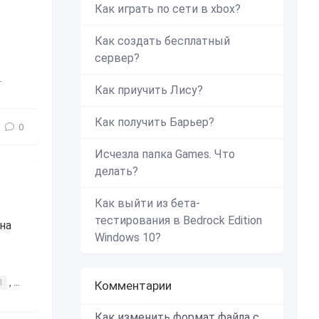
Как играть по сети в xbox?
Как создать бесплатный
сервер?
купер
,
коопер
,
машина
,
авто
,
автомобиль
,
интересное
,
по
Как приучить Лису?
Как получить Барьер?
0
Исчезла папка Games. Что
делать?
Как выйти из бета-
тестирования в Bedrock Edition
на
Windows 10?
1
,
Buffalo M1
,
интересное
,
друзья
,
прокатить
,
ехать
,
колёс
Комментарии
Как изменить формат файла с zip в mcworld?