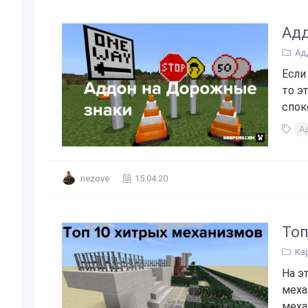
Адд
Ад
Если
то э
спок
А
nezove
15.04.20
Топ
Ка
На э
меха
меха