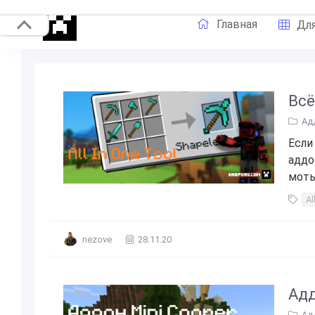
Главная
Для
Всё
Ад
Если
аддо
мотыг
Al
nezove
28.11.20
Адд
Ад