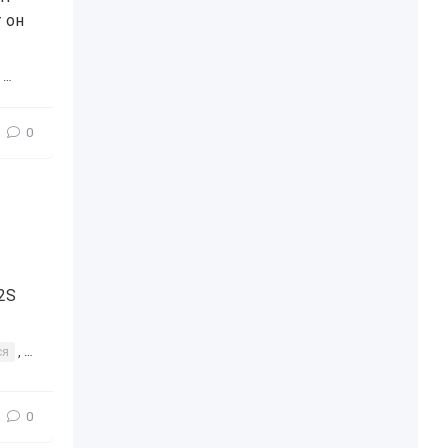
 он
,
интересное
,
понадобится
,
пригодится
,
полезное
0
2S
ся
,
пригодится
,
полезное
,
аддон
,
дополнение
,
Cybox Q12S
,
0