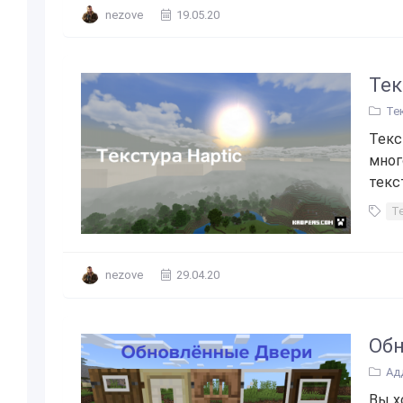
nezove
19.05.20
Тек
Те
Текс
мног
текс
Т
nezove
29.04.20
Об
Ад
Вы х