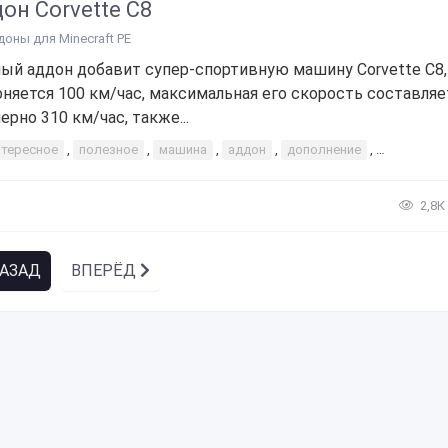
он Corvette C8
доны для Minecraft PE
ый аддон добавит супер-спортивную машину Corvette C8,
оняется 100 км/час, максимальная его скорость составляе
ерно 310 км/час, также...
нтересное
,
полезное
,
машина
,
аддон
,
дополнение
,
Аддон Corv
2,8К
АЗАД
ВПЕРЁД