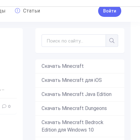
ды
Статьи
Войти
Скачать Minecraft
Скачать Minecraft для iOS
,
понадобится
,
полезное
,
аддон
,
аддоны
,
мод
,
моды
Скачать Minecraft Java Edition
0
Скачать Minecraft Dungeons
Скачать Minecraft Bedrock
Edition для Windows 10