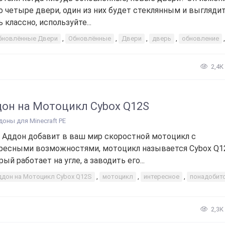
о четыре двери, один из них будет стеклянным и выглядит
 классно, используйте...
бновлённые Двери
,
Обновлённые
,
Двери
,
дверь
,
обновление
2,4К
он на Мотоцикл Cybox Q12S
доны для Minecraft PE
 Аддон добавит в ваш мир скоростной мотоцикл с
ресными возможностями, мотоцикл называется Cybox Q1
ый работает на угле, а заводить его...
ддон на Мотоцикл Cybox Q12S
,
мотоцикл
,
интересное
,
понадобит
2,3К