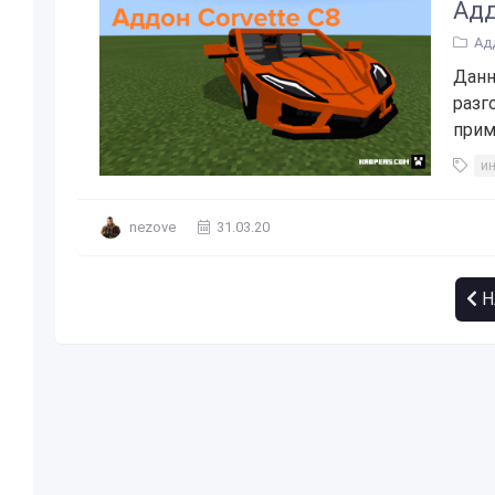
Адд
Ад
Данн
разг
прим
и
nezove
31.03.20
Н