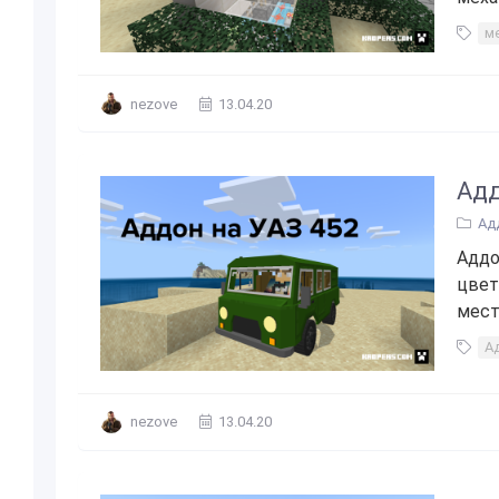
м
nezove
13.04.20
Адд
Ад
Аддо
цвет
мест
А
nezove
13.04.20