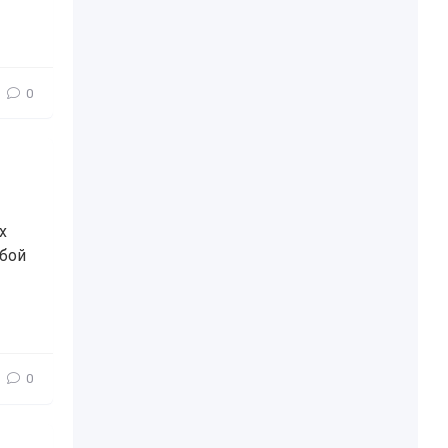
0
х
юбой
биль
,
интересное
,
понадобится
,
полезное
0