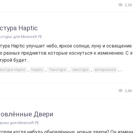
2,2К
стура Haptic
кстуры для Minecraft PE
тура Haptic улучшит небо, яркое солнце, луну и освещение
о разных предметов которые коснуться к изменению. С э
турой будет...
екстура Haptic
,
Haptic
,
Текстура
,
текстура
,
интересное
,
понад
2,6К
новлённые Двери
доны для Minecraft PE
отели когда нибудь обновлённые, новые двери? Он измен