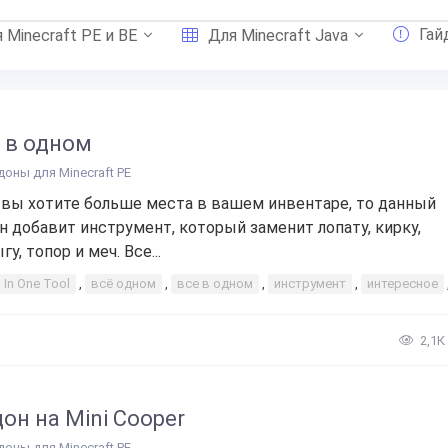
Гай
 Minecraft PE и BE
Для Minecraft Java
 в одном
доны для Minecraft PE
 вы хотите больше места в вашем инвентаре, то данный
н добавит инструмент, который заменит лопату, кирку,
у, топор и меч. Все...
l In One Tool
,
всё одном
,
все в одном
,
инструмент
,
интересное
2,1К
он на Mini Cooper
доны для Minecraft PE