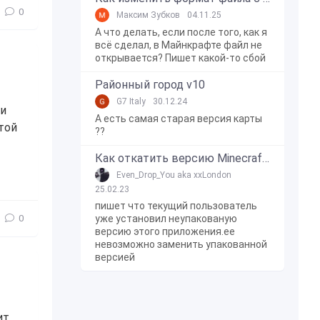
0
Максим Зубков
04.11.25
А что делать, если после того, как я
всё сделал, в Майнкрафте файл не
открывается? Пишет какой-то сбой
Районный город v10
G7 Italy
30.12.24
 и
А есть самая старая версия карты
той
??
Как откатить версию Minecraft Bedrock Edition на Windows 10?
обится
,
полезное
,
яркое
,
солнце
,
луна
,
изменение
,
улучше
Even_Drop_You aka xxLondon
25.02.23
пишет что текущий пользователь
уже установил неупакованую
0
версию этого приложения.ее
невозможно заменить упакованной
версией
ит