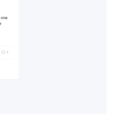
 она
т
ette C8
,
Corvette C8
,
Corvette
1