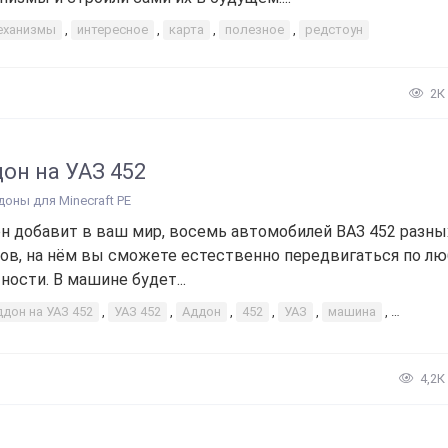
еханизмы
,
интересное
,
карта
,
полезное
,
редстоун
2К
он на УАЗ 452
доны для Minecraft PE
н добавит в ваш мир, восемь автомобилей ВАЗ 452 разны
ов, на нём вы сможете естественно передвигаться по л
ности. В машине будет...
ддон на УАЗ 452
,
УАЗ 452
,
Аддон
,
452
,
УАЗ
,
машина
,
автомо
4,2К