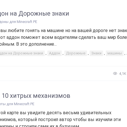
он на Дорожные знаки
доны для Minecraft PE
 вы любите гонять на машине но на вашей дороге нет знак
тот аддон поможет всем водителям сделать ваш мир бол
ойным. В это дополнение...
ддон на Дорожные знаки
,
Аддон
,
Дорожные
,
Знаки
,
машины
,
4,1К
 10 хитрых механизмов
рты для Minecraft PE
той карте вы увидите десять весьма удивительных
низмов, который построил автор чтобы вы изучили эти
низмы и строили сами их в будущем....