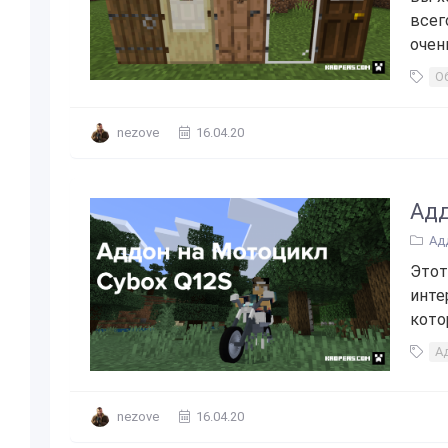
всег
очень
О
nezove
16.04.20
Адд
Ад
Этот
инте
котор
А
nezove
16.04.20