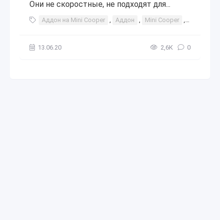
Они не скоростные, не подходят для...
Аддон на Mini Cooper
,
Аддон
,
Mini Cooper
,
Mini
,
Co
13.06.20
2,6К
0