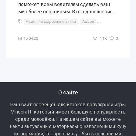
поможет всем водителям сделать ваш
мир более спокойным. В это дополнение...
Аддон на Дорожные знаки
,
Аддон
,
Дорожные
,
Зна
15.04.20
4,1К
0
О сайте
Наш сайт посвещён для игроков популярной игры
Minecraft, который имеет большую популярность
среди молодёжи. На нашем сайте вы можете
найти актуальные материалы с наполнеными кучу
информации, которые могут быть полезными.