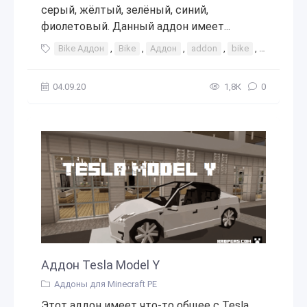
серый, жёлтый, зелёный, синий,
фиолетовый. Данный аддон имеет...
Bike Аддон
,
Bike
,
Аддон
,
addon
,
bike
,
байк
,
ве
04.09.20
1,8К
0
Аддон Tesla Model Y
Аддоны для Minecraft PE
Этот аддон имеет что-то общее с Tesla