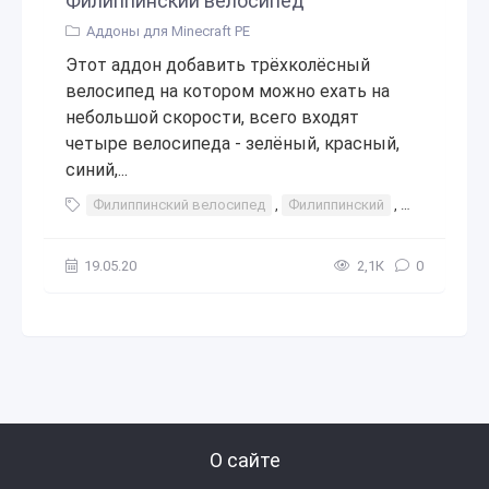
Филиппинский велосипед
Аддоны для Minecraft PE
Этот аддон добавить трёхколёсный
велосипед на котором можно ехать на
небольшой скорости, всего входят
четыре велосипеда - зелёный, красный,
синий,...
Филиппинский велосипед
,
Филиппинский
,
Филиппины
19.05.20
2,1К
0
О сайте