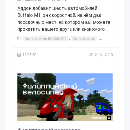
Аддон добавит шесть автомобилей
Buffalo M1, он скоростной, на нём два
посадочных мест, на котором вы можете
прокатить вашего друга или знакомого....
Автомобиль Buffalo M1
,
Автомобиль
,
машина
,
авто
19.05.20
2,1К
0