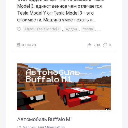
Model 3, единственное чем отличается
Tesla Model Y от Tesla Model 3 - это
стоимости. Машина умеет ехать и...
Аддон Tesla Model Y
,
Аддон
,
тесла
,
модел
,
у
,
y
31.08.20
2,1К
0
Автомобиль Buffalo M1
Аддоны для Minecraft PE