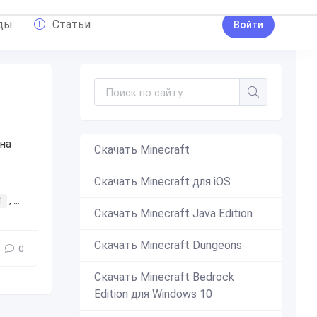
ды
Статьи
Войти
на
Скачать Minecraft
Скачать Minecraft для iOS
1
,
Buffalo M1
,
интересное
,
друзья
,
прокатить
,
ехать
,
колёс
Скачать Minecraft Java Edition
Скачать Minecraft Dungeons
0
Скачать Minecraft Bedrock
Edition для Windows 10