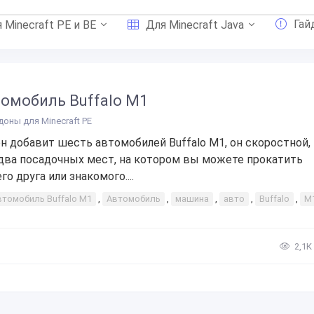
Гай
 Minecraft PE и BE
Для Minecraft Java
омобиль Buffalo M1
доны для Minecraft PE
н добавит шесть автомобилей Buffalo M1, он скоростной, 
два посадочных мест, на котором вы можете прокатить
го друга или знакомого....
втомобиль Buffalo M1
,
Автомобиль
,
машина
,
авто
,
Buffalo
,
M
2,1К