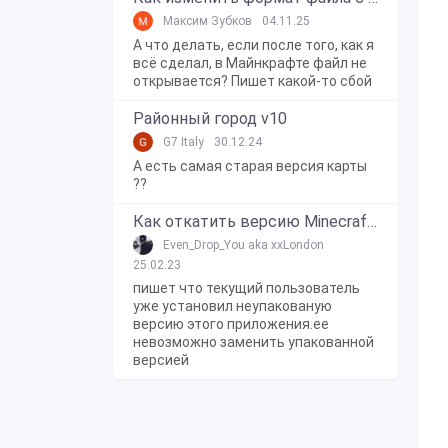
Максим Зубков
04.11.25
А что делать, если после того, как я
всё сделал, в Майнкрафте файл не
открывается? Пишет какой-то сбой
Районный город v10
G7 Italy
30.12.24
А есть самая старая версия карты
??
Как откатить версию Minecraft Bedrock Edition на Windows 10?
Even_Drop_You aka xxLondon
25.02.23
пишет что текущий пользователь
уже установил неупакованую
версию этого приложения.ее
невозможно заменить упакованной
версией