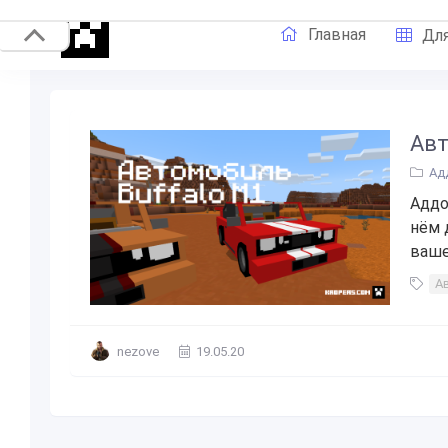
Главная
Для
Авт
Ад
Аддо
нём 
ваше
А
nezove
19.05.20