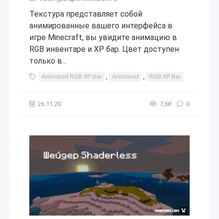
Текстура представляет собой
анимированные вашего интерфейса в
игре Minecraft, вы увидите анимацию в
RGB инвентаре и XP бар. Цвет доступен
только в...
Animated RGB XP Bar
,
Animated
,
RGB XP Bar
,
RGB
,
X
26.11.20
7,6К
0