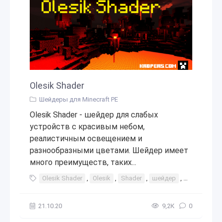
Olesik Shader
Шейдеры для Minecraft PE
Olesik Shader - шейдер для слабых
устройств с красивым небом,
реалистичным освещением и
разнообразными цветами. Шейдер имеет
много преимуществ, таких...
Olesik Shader
,
Olesik
,
Shader
,
шейдер
,
шейдеры
21.10.20
9,2К
0