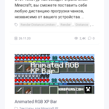
Minecraft, вы сможете поставить себе
любую дистанцию прогрузки чанков,
независимо от вашего устройства. ...
Render Distance Limiter»
,
Render
,
Distance
,
Limiter
,
26.11.20
2,4К
0
Animated RGB XP Bar
Текстуры для Minecraft PE