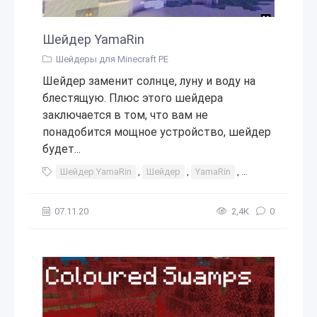
Шейдер YamaRin
Шейдеры для Minecraft PE
Шейдер заменит солнце, луну и воду на
блестящую. Плюс этого шейдера
заключается в том, что вам не
понадобится мощное устройство, шейдер
будет...
Шейдер YamaRin
,
Шейдер
,
YamaRin
,
шейдеры
,
ше
07.11.20
2,4К
0