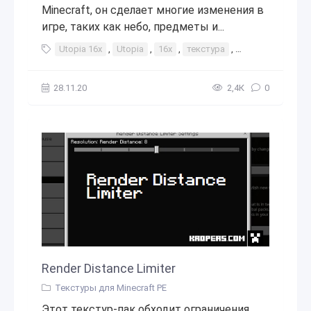
Minecraft, он сделает многие изменения в
игре, таких как небо, предметы и...
Utopia 16x
,
Utopia
,
16x
,
текстура
,
текстуры
,
тек
28.11.20
2,4К
0
Render Distance Limiter
Текстуры для Minecraft PE
Этот текстур-пак обходит ограничения