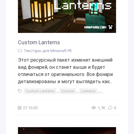
Custom Lanterns
Текстуры для Minecraft PE
Этот ресурсный пакет изменит внешний
вид фонарей, он станет выше и будет
отличаться от оригинального. Все фонари
детализированы и могут выглядеть как...
Custom Lanterns
,
Custom
,
Lanterns
,
фонари
,
текст
27.10.20
1,7К
0