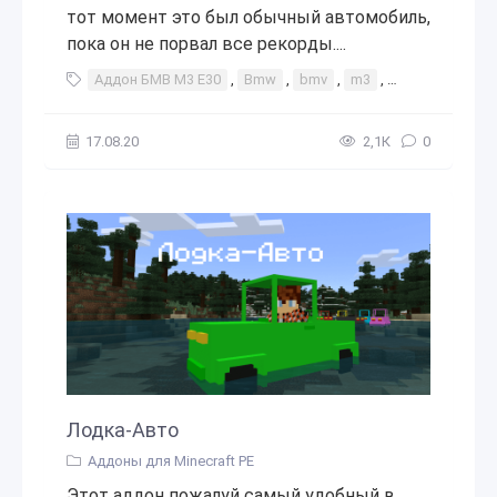
тот момент это был обычный автомобиль,
пока он не порвал все рекорды....
Аддон БМВ М3 E30
,
Bmw
,
bmv
,
m3
,
e30
,
М3
,
е
17.08.20
2,1К
0
Лодка-Авто
Аддоны для Minecraft PE
Этот аддон пожалуй самый удобный в