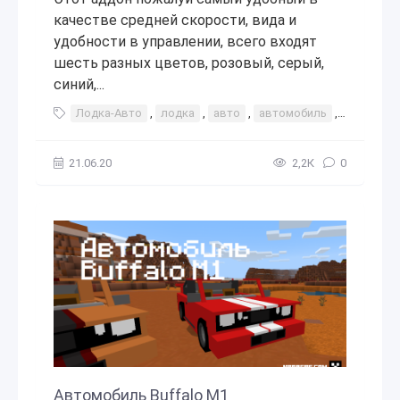
качестве средней скорости, вида и
удобности в управлении, всего входят
шесть разных цветов, розовый, серый,
синий,...
Лодка-Авто
,
лодка
,
авто
,
автомобиль
,
машина
21.06.20
2,2К
0
Автомобиль Buffalo M1