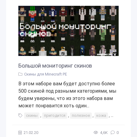
Большой мониторинг скинов
Скины для Minecraft PE
В этом наборе вам будет доступно более
500 скиной под разными категориями, мы
будем уверены, что из этого набора вам
может понравится хоть один...
скины
,
пригодится
,
полезное
,
кожа
,
для мальчик
21.02.20
4,6К
0