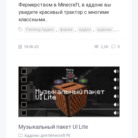
Фермерством в Minecraft, в аддоне вы
увидите красивый трактор с многими
классными...
Farming Аддон
,
ферма
,
аддон
,
аддоны
,
дополнен
18.06.20
2,2К
0
Музыкальный пакет UI Lite
Аддоны для Minecraft PE