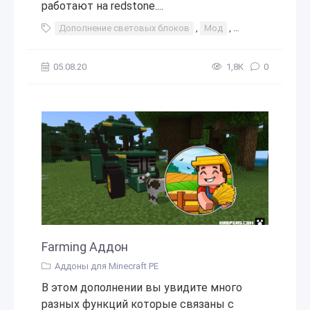
работают на redstone....
Дополнение световых блоков
,
Мод
,
аддон
,
дополн
05.08.20
1,8К
0
Farming Аддон
Аддоны для Minecraft PE
В этом дополнении вы увидите много
разных функций которые связаны с