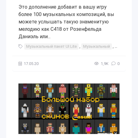
Это дополнение добавит в вашу игру
более 100 музыкальных композиций, вы
можете услышать такую знаменитую
мелодию как C418 от Розенфельда
Даниэль или...
Музыкальный пакет UI Lite
,
Музыкальный
,
пакет
,
UI
17.05.20
1,9К
0