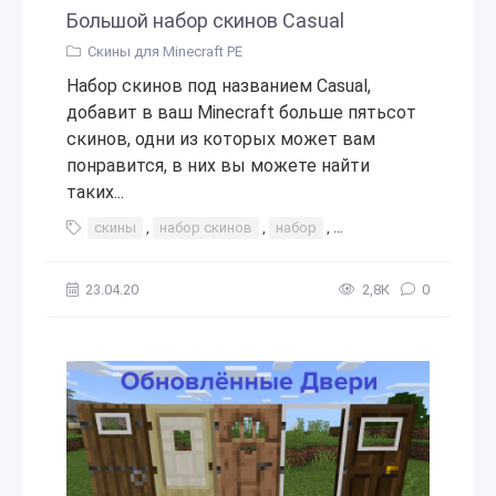
Большой набор скинов Casual
Скины для Minecraft PE
Набор скинов под названием Casual,
добавит в ваш Minecraft больше пятьсот
скинов, одни из которых может вам
понравится, в них вы можете найти
таких...
скины
,
набор скинов
,
набор
,
пригодится
,
большо
23.04.20
2,8К
0