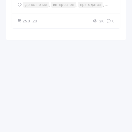
дополнение
,
интересное
,
пригодится
,
летать
,
ко
25.01.20
2К
0