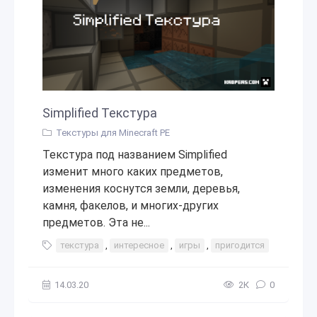
Simplified Текстура
Текстуры для Minecraft PE
Текстура под названием Simplified
изменит много каких предметов,
изменения коснутся земли, деревья,
камня, факелов, и многих-других
предметов. Эта не...
текстура
,
интересное
,
игры
,
пригодится
14.03.20
2К
0