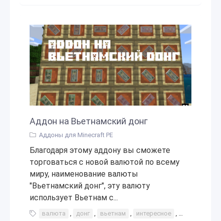
Аддон на Вьетнамский донг
Аддоны для Minecraft PE
Благодаря этому аддону вы сможете
торговаться с новой валютой по всему
миру, наименование валюты
"Вьетнамский донг", эту валюту
использует Вьетнам с...
валюта
,
донг
,
вьетнам
,
интересное
,
торговля
,