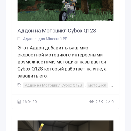
Аддон на Мотоцикл Cybox Q12S
Аддоны для Minecraft PE
Этот Аддон добавит в ваш мир
скоростной мотоцикл с интересными
возможностями, мотоцикл называется
Cybox Q12S который работает на угле, а
заводить его...
Аддон на Мотоцикл Cybox Q12S
,
мотоцикл
,
интересно
16.04.20
2,3К
0