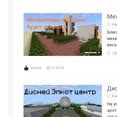
Мех
Ка
Благ
меха
весь
п
nezove
31.03.20
Дис
Ка
На э
цент
что о