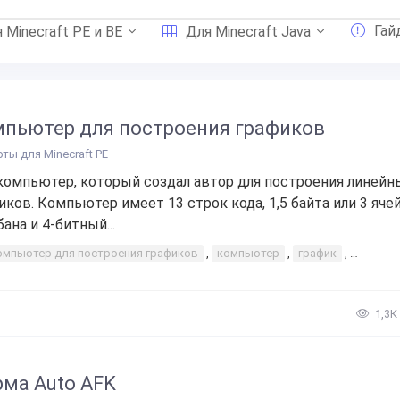
Гай
 Minecraft PE и BE
Для Minecraft Java
пьютер для построения графиков
рты для Minecraft PE
компьютер, который создал автор для построения линейн
иков. Компьютер имеет 13 строк кода, 1,5 байта или 3 яче
ана и 4-битный...
омпьютер для построения графиков
,
компьютер
,
график
,
постро
1,3К
ма Auto AFK