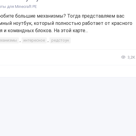
рты для Minecraft PE
юбите большие механизмы? Тогда представляем вас
мный ноутбук, который полностью работает от красного
я и командных блоков. На этой карте...
еханизмы
,
интересное
,
редстоун
3,2К