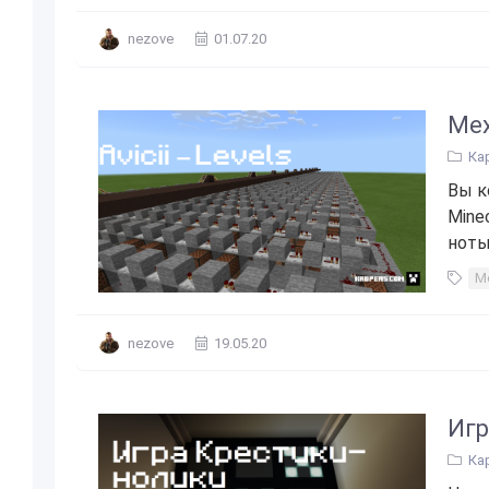
nezove
01.07.20
Мех
Ка
Вы к
Mine
ноты
Ме
nezove
19.05.20
Игр
Ка