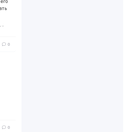
 его
ать
,
интересное
,
игры
,
механизмы
,
карта
0
0