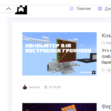
Главная
Для
Ком
Ка
Это 
граф
бараб
К
nezove
10.10.20
Фер