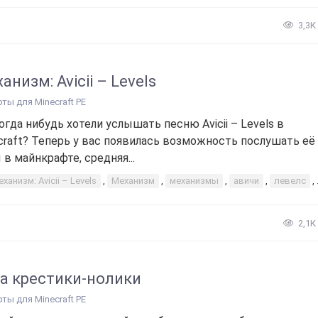
3,3К
анизм: Avicii – Levels
рты для Minecraft PE
огда нибудь хотели услышать песню Avicii – Levels в
craft? Теперь у вас появилась возможность послушать её
 в майнкрафте, средняя...
ханизм: Avicii – Levels
,
Механизм
,
механизмы
,
авичи
,
левелс
,
2,1К
а крестики-нолики
рты для Minecraft PE