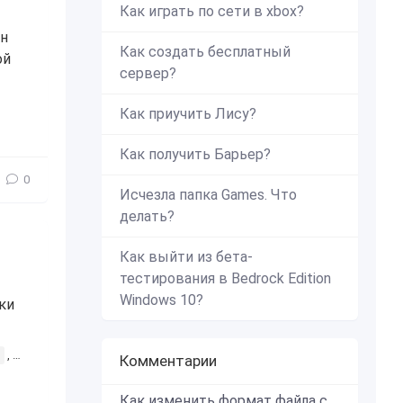
Как играть по сети в xbox?
ен
Как создать бесплатный
ой
сервер?
ерма
,
механизмы
,
интересное
Как приучить Лису?
Как получить Барьер?
0
Исчезла папка Games. Что
делать?
Как выйти из бета-
тестирования в Bedrock Edition
Windows 10?
ки
,
команды
,
командный блок
,
механизмы
,
механизм
,
интересн
Комментарии
Как изменить формат файла с zip в mcworld?