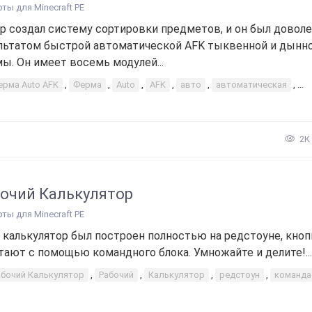
рты для Minecraft PE
р создал систему сортировки предметов, и он был довол
льтатом быстрой автоматической AFK тыквенной и дынн
ы. Он имеет восемь модулей...
ерма Auto AFK
,
Ферма
,
Auto
,
AFK
,
авто
,
автоматическая
,
ф
2К
очий Калькулятор
рты для Minecraft PE
 калькулятор был построен полностью на редстоуне, кноп
тают с помощью командного блока. Умножайте и делите!...
абочий Калькулятор
,
Рабочий
,
Калькулятор
,
редстоун
,
команда