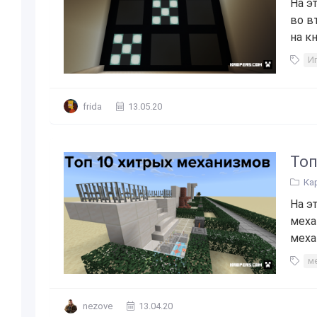
На э
во в
на кн
И
frida
13.05.20
Топ
Ка
На э
меха
меха
м
nezove
13.04.20