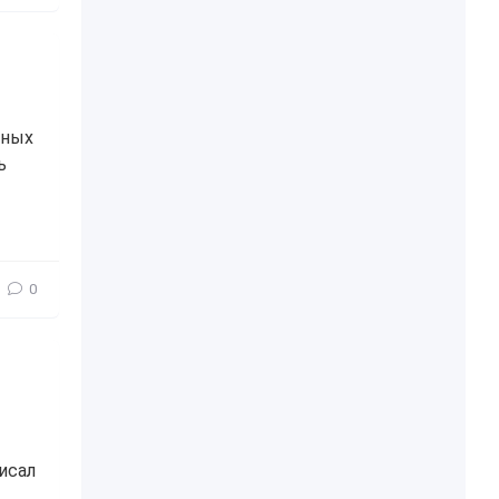
нных
ь
0
исал