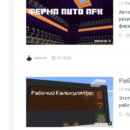
Ка
Авто
резу
ферм
Ф
nezove
03.10.20
Раб
Ка
Этот
рабо
Р