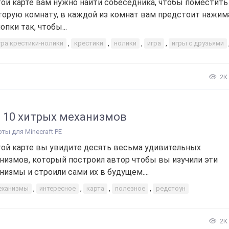
той карте вам нужно найти собеседника, чтобы поместить
торую комнату, в каждой из комнат вам предстоит нажим
опки так, чтобы...
гра крестики-нолики
,
крестики
,
нолики
,
игра
,
игры с друзьями
2К
 10 хитрых механизмов
рты для Minecraft PE
той карте вы увидите десять весьма удивительных
низмов, который построил автор чтобы вы изучили эти
низмы и строили сами их в будущем....
еханизмы
,
интересное
,
карта
,
полезное
,
редстоун
2К