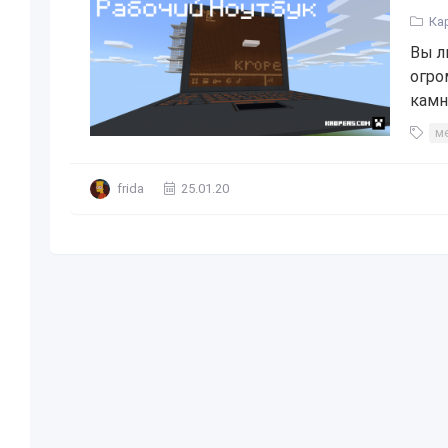
Ка
Вы л
огро
камн
м
frida
25.01.20