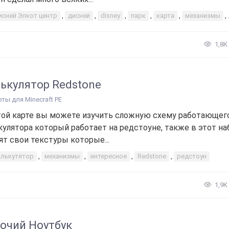
исней Эпкот центр
,
дисней
,
disney
,
парк
,
карта
,
механизмы
,
1,8К
ькулятор Redstone
рты для Minecraft PE
той карте вы можете изучить сложную схему работающег
кулятора который работает на редстоуне, также в этот на
ят свои текстуры которые...
алькутятор
,
механизмы
,
интересное
,
Redstone
,
редстоун
1,9К
очий Ноутбук