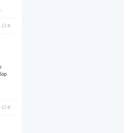
американские горки
,
интересные места
,
интересное
0
о
бор
0