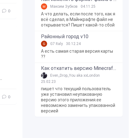
Максим Зубков
04.11.25
0
А что делать, если после того, как я
всё сделал, в Майнкрафте файл не
открывается? Пишет какой-то сбой
Районный город v10
G7 Italy
30.12.24
А есть самая старая версия карты
??
Как откатить версию Minecraft Bedrock Edition на Windows 10?
Even_Drop_You aka xxLondon
Avicii – Levels
,
Avicii
,
Levels
,
песня
,
редстоун
,
интересное
,
25.02.23
пишет что текущий пользователь
уже установил неупакованую
0
версию этого приложения.ее
невозможно заменить упакованной
версией