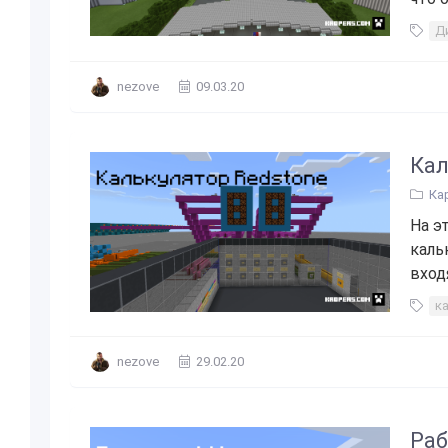
Д
nezove
09.03.20
Кал
Ка
На э
каль
вход
к
nezove
29.02.20
Раб