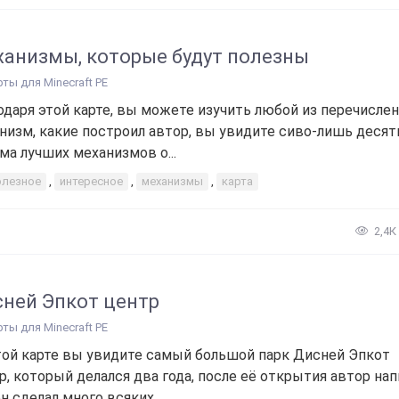
анизмы, которые будут полезны
рты для Minecraft PE
одаря этой карте, вы можете изучить любой из перечисле
низм, какие построил автор, вы увидите сиво-лишь десят
ма лучших механизмов о...
олезное
,
интересное
,
механизмы
,
карта
2,4К
ней Эпкот центр
рты для Minecraft PE
той карте вы увидите самый большой парк Дисней Эпкот
р, который делался два года, после её открытия автор нап
н сделал много всяких...