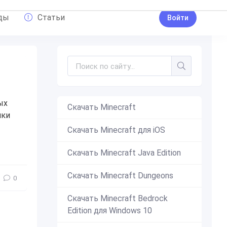
ды
Статьи
Войти
ых
Скачать Minecraft
йки
Скачать Minecraft для iOS
ение
,
интересное
,
механизмы
,
Механизм
,
механический
,
карт
Скачать Minecraft Java Edition
Скачать Minecraft Dungeons
0
Скачать Minecraft Bedrock
Edition для Windows 10