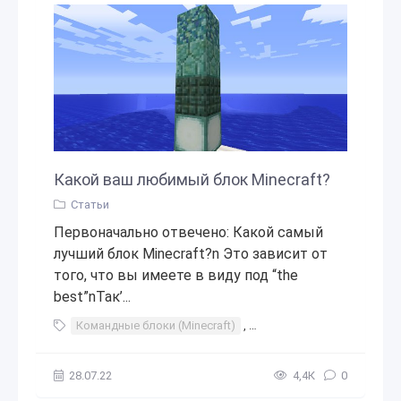
Какой ваш любимый блок Minecraft?
Статьи
Первоначально отвечено: Какой самый
лучший блок Minecraft?n Это зависит от
того, что вы имеете в виду под “the
best”nТак’...
Командные блоки (Minecraft)
,
Minecraft Mods 2018
,
Стр
28.07.22
4,4К
0