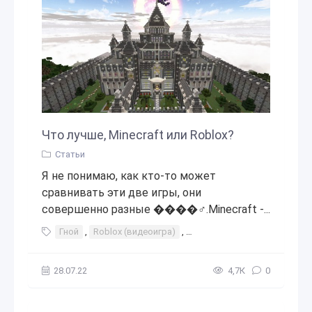
Что лучше, Minecraft или Roblox?
Статьи
Я не понимаю, как кто-то может
сравнивать эти две игры, они
совершенно разные ����‍♂️.Minecraft -...
Гной
,
Roblox (видеоигра)
,
Minecraft (франшиза видеои
28.07.22
4,7К
0