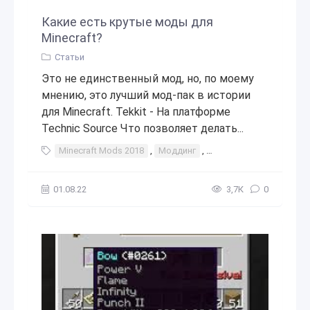
Какие есть крутые моды для
Minecraft?
Статьи
Это не единственный мод, но, по моему
мнению, это лучший мод-пак в истории
для Minecraft. Tekkit - На платформе
Technic Source Что позволяет делать...
Minecraft Mods 2018
,
Моддинг
,
Игровые моды
,
Mine
01.08.22
3,7К
0