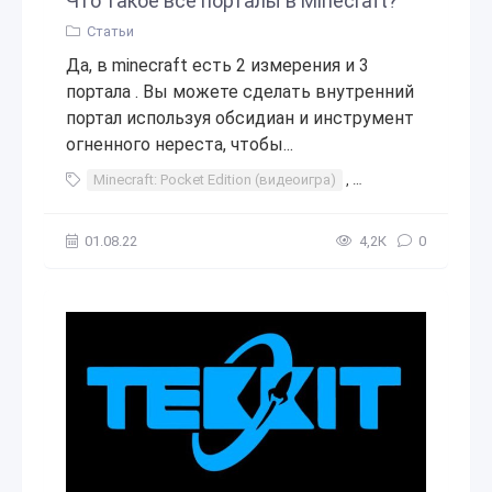
Что такое все порталы в Minecraft?
Статьи
Да, в minecraft есть 2 измерения и 3
портала . Вы можете сделать внутренний
портал используя обсидиан и инструмент
огненного нереста, чтобы...
Minecraft: Pocket Edition (видеоигра)
,
Minecraft (видеоигр
01.08.22
4,2К
0