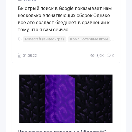
Быстрый поиск в Google показывает нам
несколько впечатляющих сборок.Однако
все это создает бледнеет в сравнении к
тому, что я вам сейчас...
Minecraft (видеоигра)
,
Компьютерные игры
,
Игры
,
В
01.08.22
3,9К
0