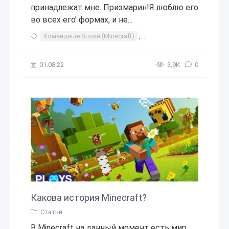
принадлежат мне. Призмарин!Я люблю его
во всех его’ формах, и не...
Командные блоки (Minecraft)
,
Minecraft Mods 2018
,
Стр
01.08.22
3,9К
0
Какова история Minecraft?
Статьи
В Minecraft на данный момент есть мир