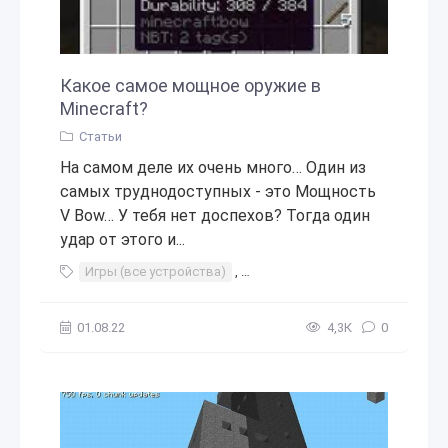
Какое самое мощное оружие в
Minecraft?
Статьи
На самом деле их очень много… Один из
самых труднодоступных - это Мощность
V Bow… У тебя нет доспехов? Тогда один
удар от этого и...
Игры (все устройства)
,
Игры в социальных сетях
,
Мно
01.08.22
4,3К
0