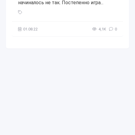
начиналось не так. Постепенно игра...
Microsoft / Приобретение Minecraft (сентябрь 2014 года)
,
01.08.22
4,1К
0