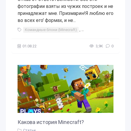
фотографии взяты из чужих построек и не
принадлежат мне. Призмарин!Я люблю его
во всех его’ формах, и не...
Командные блоки (Minecraft)
,
Minecraft Mods 2018
,
Стр
01.08.22
3,9К
0
Какова история Minecraft?
Статьи