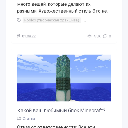
много вещей, которые делают их
разными. Художественный стиль Это не...
Roblox (творческая франшиза)
,
Minecraft (Microsoft)
,
01.08.22
4,5К
0
Какой ваш любимый блок Minecraft?
Статьи
Отказ от ответственности: Все эти