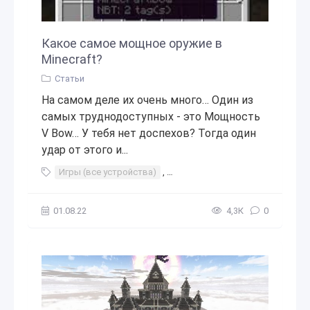
Какое самое мощное оружие в
Minecraft?
Статьи
На самом деле их очень много… Один из
самых труднодоступных - это Мощность
V Bow… У тебя нет доспехов? Тогда один
удар от этого и...
Игры (все устройства)
,
Игры в социальных сетях
,
Мно
01.08.22
4,3К
0