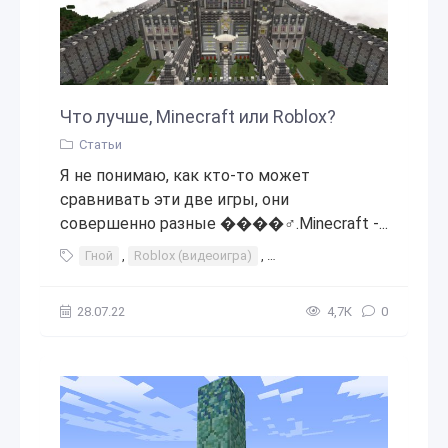
Что лучше, Minecraft или Roblox?
Статьи
Я не понимаю, как кто-то может
сравнивать эти две игры, они
совершенно разные ����‍♂️.Minecraft -...
Гной
,
Roblox (видеоигра)
,
Minecraft (франшиза видеои
28.07.22
4,7К
0