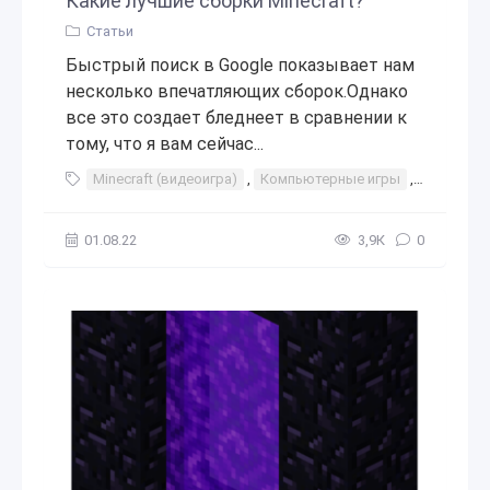
Какие лучшие сборки Minecraft?
Статьи
Быстрый поиск в Google показывает нам
несколько впечатляющих сборок.Однако
все это создает бледнеет в сравнении к
тому, что я вам сейчас...
Minecraft (видеоигра)
,
Компьютерные игры
,
Игры
,
В
01.08.22
3,9К
0