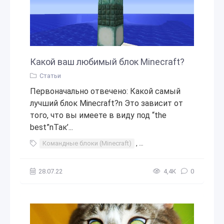
Какой ваш любимый блок Minecraft?
Статьи
Первоначально отвечено: Какой самый
лучший блок Minecraft?n Это зависит от
того, что вы имеете в виду под “the
best”nТак’...
Командные блоки (Minecraft)
,
Minecraft Mods 2018
,
Стр
28.07.22
4,4К
0