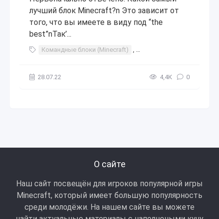
лучший блок Minecraft?n Это зависит от
того, что вы имеете в виду под “the
best”nТак’...
Командные блоки (Minecraft)
,
Minecraft Mods 2018
,
Стр
28.07.22
4,4К
0
О сайте
Наш сайт посвещён для игроков популярной игры
Minecraft, который имеет большую популярность
среди молодёжи. На нашем сайте вы можете
найти актуальные материалы с наполнеными кучу