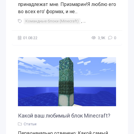
принадлежат мне. Призмарин!Я люблю его
во всех его’ формах, и не...
Командные блоки (Minecraft)
,
Minecraft Mods 2018
,
Стр
01.08.22
3,9К
0
Какой ваш любимый блок Minecraft?
Статьи
Первоначально отвечено: Какой самый