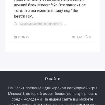
лучший блок Minecraft?n Это зависит от
того, что вы имеете в виду под “the
best”nТак’...
Командные блоки (Minecraft)
,
Minecraft Mods 2018
,
Стр
28.07.22
4,4К
0
О сайте
Наш сайт посвещён для игроков популярной игры
Minecraft, который имеет большую популярность
среди молодёжи. На нашем сайте вы можете
найти актуальные материалы с наполнеными кучу