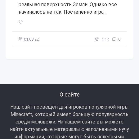
реальная поверхность Земли. Однако все
начиналось не так. Постепенно игра...
Microsoft / Приобретение Minecraft (сентябрь 2014 года)
,
01.08.22
4,1К
0
О сайте
Наш сайт посвещён для игроков популярной игры
Minecraft, который имеет большую популярность
среди молодёжи. На нашем сайте вы можете
найти актуальные материалы с наполнеными кучу
информации, которые могут быть полезными.