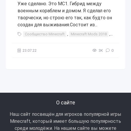
Уже сделано. Это MC1. Гибрид между
военным кораблем и домом. Я сделал его
творчески, но строю его так, как будто он
создан для выживания.Состоит из...
Сообщество Minecraft
,
Minecraft Mods 2018
,
Стратегия
23.07.22
3К
0
О сайте
Наш сайт посвещён для игроков популярной игры
Minecraft, который имеет большую популярность
среди молодёжи. На нашем сайте вы можете