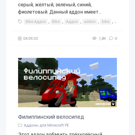
серый, жёлтый, зелёный, синий,
фиолетовый. Данный аддон имеет...
Bike Аддон
,
Bike
,
Аддон
,
addon
,
bike
,
байк
,
ве
04.09.20
1,8К
0
Филиппинский велосипед
Аддоны для Minecraft PE
Этот аддон добавить трёхколёсный