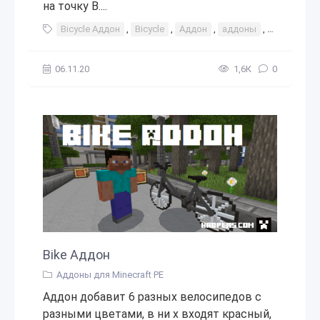
на точку В....
Bicycle Аддон
,
Bicycle
,
Аддон
,
аддоны
,
мод
,
мо
06.11.20
1,6К
0
Bike Аддон
Аддоны для Minecraft PE
Аддон добавит 6 разных велосипедов с
разными цветами, в ни х входят красный,