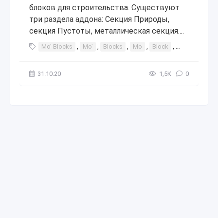
блоков для строительства. Существуют
три раздела аддона: Секция Природы,
секция Пустоты, металлическая секция....
Mo’ Blocks
,
Mo’
,
Blocks
,
Mo
,
Block
,
Мо
,
Блок
31.10.20
1,5К
0