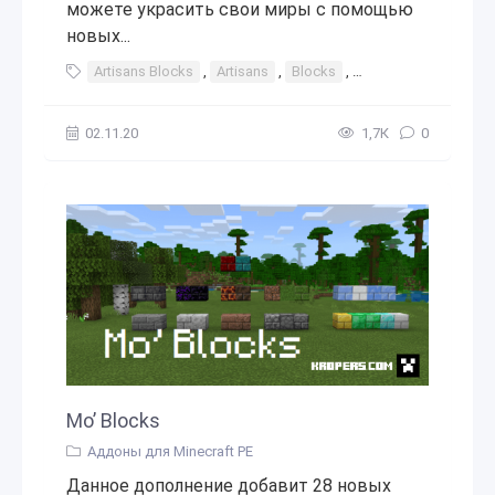
можете украсить свои миры с помощью
новых...
Artisans Blocks
,
Artisans
,
Blocks
,
артисанс
,
блок
,
02.11.20
1,7К
0
Mo’ Blocks
Аддоны для Minecraft PE
Данное дополнение добавит 28 новых